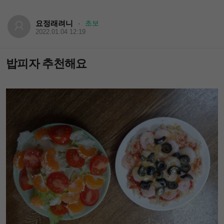
요정래려니
초보
·
2022.01.04 12:19
밥피자 추천해요