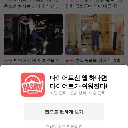
무조건 빠지는 그녀의 식단 정
량한 급찐급빠 식단 대공개!
체는?
운동
빈약한 엉덩이 보완을 위
운동
홈트족들을 위한 부위별
한 초보 헬스 운동 BEST!
필라테스 – 직각 어깨 라인 만
들기 편
다이어트신 앱 하나면
다이어트가 쉬워진다!
식단 관리, 운동 관리, 체중 관리
앱으로 편하게 보기
성공후기
90kg대에서 80kg대
성공후기
5kg 빼, 근육 UP 지방
로 빼는 데 1달 걸려! 폭풍감량
DOWN! 근육부족 몸매 ☞ 탄탄
모바일 웹으로 볼래요