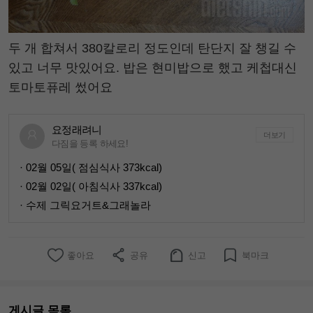
두 개 합쳐서 380칼로리 정도인데 탄단지 잘 챙길 수
있고 너무 맛있어요. 밥은 현미밥으로 했고 케첩대신
토마토퓨레 썼어요
요정래려니
더보기
다짐을 등록 하세요!
· 02월 05일( 점심식사 373kcal)
· 02월 02일( 아침식사 337kcal)
· 수제 그릭요거트&그래놀라
좋아요
공유
신고
북마크
게시글 목록