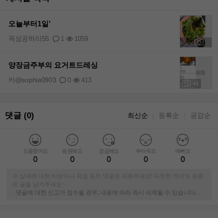
오늘부터1일’
꼭성공하리55
1
1059
+1
양장금주부의 요거트드레싱
카@sophia0903
0
413
+1
댓글 (0)
최신순
등록순
공감순
｜
｜
도움됐어요
응원해요
궁금해요
부러워요
예뻐요
0
0
0
0
0
※ 상대에 대한 비방이나 욕설 등의 댓글은 피해주세요! 따뜻한 격려와 응원
의 글을 남겨주세요~
-
댓글에 대한 신고가 접수될 경우, 내용에 따라 즉시 삭제될 수 있습니다.