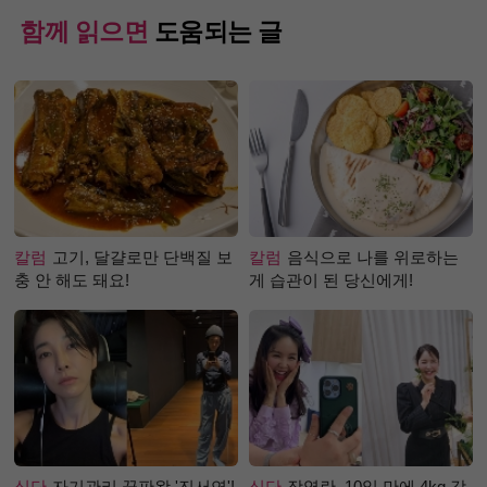
함께 읽으면
도움되는 글
칼럼
고기, 달걀로만 단백질 보
칼럼
음식으로 나를 위로하는
충 안 해도 돼요!
게 습관이 된 당신에게!
식단
자기관리 끝판왕 '진서연'!
식단
장영란, 10일 만에 4kg 감