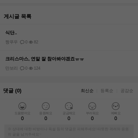
게시글 목록
식단..
짱푸우
0
82
크리스마스, 연말 잘 참아봐야겠죠ㅠㅠ
만보리
0
124
댓글 (0)
최신순
등록순
공감순
｜
｜
도움됐어요
응원해요
궁금해요
부러워요
예뻐요
0
0
0
0
0
※ 상대에 대한 비방이나 욕설 등의 댓글은 피해주세요! 따뜻한 격려와 응원
의 글을 남겨주세요~