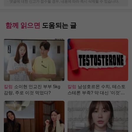
-
댓글에 대한 신고가 접수될 경우, 내용에 따라 즉시 삭제될 수 있습니다.
함께 읽으면
도움되는 글
칼럼
소이현 인교진 부부 5kg
칼럼
남성호르몬 수치, 테스토
감량, 주로 이것 먹었다?
스테론 부족? 약 대신 '이것'으
로 극복 (진저샷 루틴)