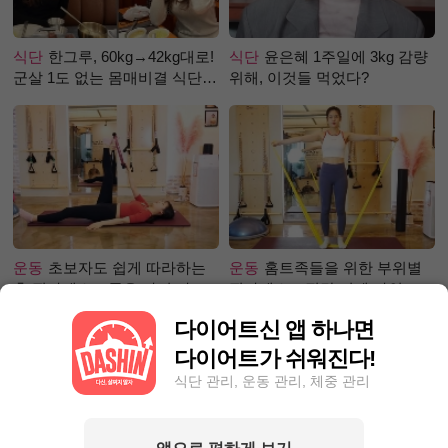
식단
한그루, 60kg→42kg대로!
식단
윤은혜 1주일에 3kg 감량
군살 1도 없는 몸매비결 식단
위해, 이것들 먹었다?
은?
운동
초보자도 쉽게 따라하는
운동
홈트족들을 위한 부위별
홈 필라테스 – 곧은 다리 라인
필라테스 – 직각 어깨 라인 만
만들기 편
들기 편
다이어트신 앱 하나면
다이어트가 쉬워진다!
식단 관리, 운동 관리, 체중 관리