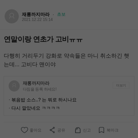
재롱까지마라
초보
·
2021.12.22 15:14
연말이랑 연초가 고비ㅠㅠ
다행히 거리두기 강화로 약속들은 마니 취소하긴 햇
는데... 고비다 맨이야
재롱까지마라
더보기
다짐을 등록 하세요!
· 볶음밥 소스..? 는 뭐로 하시나요
· 다시 깔았네요 ㅋㅋㅋㅋ
좋아요
공유
신고
북마크