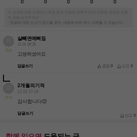
0
0
0
0
0
※ 상대에 대한 비방이나 욕설 등의 댓글은 피해주세요! 따뜻한 격려와 응원
의 글을 남겨주세요~
-
댓글에 대한 신고가 접수될 경우, 내용에 따라 즉시 삭제될 수 있습니다.
살빼면예뻐짐
12.01 08:26
초보
고생하셨어요
답글쓰기
공감
0
신고
0
2개월의기적
12.02 17:24
초보
감사합니다😊
답글쓰기
신고
0
함께 읽으면
도움되는 글