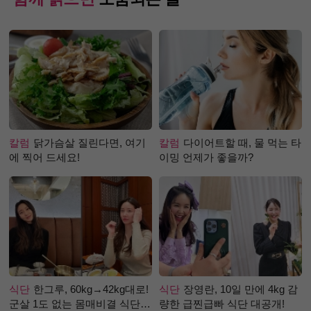
칼럼
닭가슴살 질린다면, 여기
칼럼
다이어트할 때, 물 먹는 타
에 찍어 드세요!
이밍 언제가 좋을까?
식단
한그루, 60kg→42kg대로!
식단
장영란, 10일 만에 4kg 감
군살 1도 없는 몸매비결 식단
량한 급찐급빠 식단 대공개!