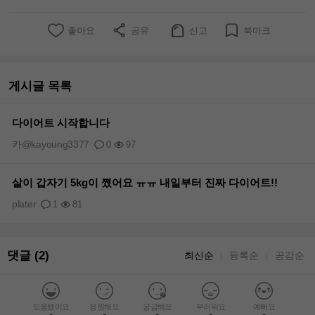
좋아요
공유
신고
북마크
게시글 목록
다이어트 시작합니다
카@kayoung3377
0
97
살이 갑자기 5kg이 쪘어요 ㅠㅠ 내일부터 진짜 다이어트!!
plater
1
81
댓글 (2)
최신순
등록순
공감순
｜
｜
도움됐어요
응원해요
궁금해요
부러워요
예뻐요