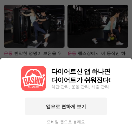
은?
운동
빈약한 엉덩이 보완을 위
운동
헬스장에서 이 동작만 하
한 초보 헬스 운동 BEST!
면, 애플힙 완성?! -2탄-
다이어트신 앱 하나면
다이어트가 쉬워진다!
식단 관리, 운동 관리, 체중 관리
앱으로 편하게 보기
성공후기
80kg 넘어 뺄 엄두가
성공후기
단기간 찐살, 1달만에
안 난다면? 9Kg 감량한 그녀처
4.4kg뺀 자기관리왕! 완벽한 눈
모바일 웹으로 볼래요
럼 해봐라!
바디!