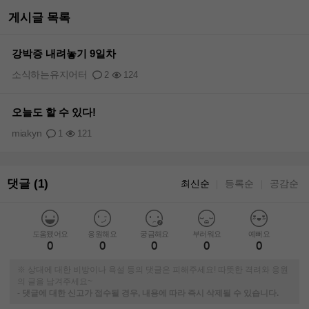
게시글 목록
강박증 내려놓기 9일차
소식하는유지어터
2
124
오늘도 할 수 있다!
miakyn
1
121
댓글 (1)
최신순
등록순
공감순
｜
｜
도움됐어요
응원해요
궁금해요
부러워요
예뻐요
0
0
0
0
0
※ 상대에 대한 비방이나 욕설 등의 댓글은 피해주세요! 따뜻한 격려와 응원
의 글을 남겨주세요~
-
댓글에 대한 신고가 접수될 경우, 내용에 따라 즉시 삭제될 수 있습니다.