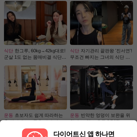
식단
한그루, 60kg→42kg대로!
식단
자기관리 끝판왕 '진서연'!
군살 1도 없는 몸매비결 식단
무조건 빠지는 그녀의 식단 정
은?
체는?
운동
초보자도 쉽게 따라하는
운동
빈약한 엉덩이 보완을 위
홈 필라테스 – 곧은 다리 라인
한 초보 헬스 운동 BEST!
만들기 편
다이어트신 앱 하나면