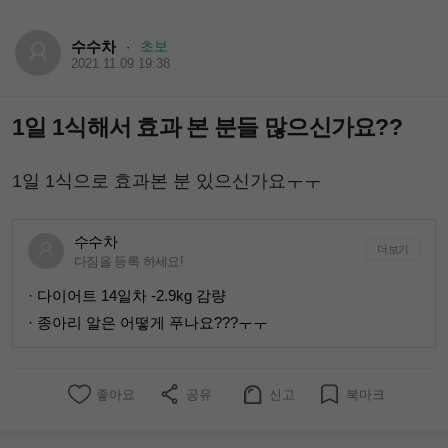
수수차
초보
·
2021.11.09 19:38
1일 1식해서 효과 본 분들 많으신가요??
1일 1식으로 효과본 분 있으신가요ㅜㅜ
수수차
더보기
다짐을 등록 하세요!
· 다이어트 14일차 -2.9kg 감량
· 종아리 알은 어떻게 푸나요???ㅜㅜ
좋아요
공유
신고
북마크