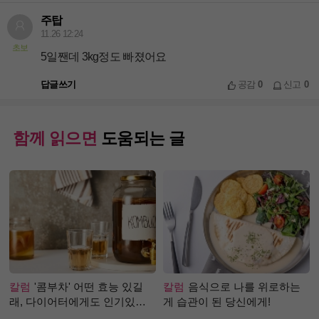
주탑
11.26 12:24
초보
5일짼데 3kg정도 빠졌어요
답글쓰기
공감
0
신고
0
함께 읽으면
도움되는 글
칼럼
'콤부차' 어떤 효능 있길
칼럼
음식으로 나를 위로하는
래, 다이어터에게도 인기있는
게 습관이 된 당신에게!
걸까?