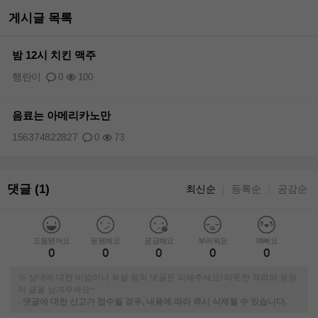
게시글 목록
밤 12시 치킨 맥주
행란이
0
100
음료는 아메리카노만
156374822827
0
73
댓글 (1)
최신순
등록순
공감순
｜
｜
도움됐어요
응원해요
궁금해요
부러워요
예뻐요
0
0
0
0
0
※ 상대에 대한 비방이나 욕설 등의 댓글은 피해주세요! 따뜻한 격려와 응원
의 글을 남겨주세요~
-
댓글에 대한 신고가 접수될 경우, 내용에 따라 즉시 삭제될 수 있습니다.