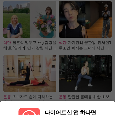
식단
결혼식 앞두고 9kg 감량을
식단
자기관리 끝판왕 '진서연'!
해낸, '임라라' 단기 감량 식단
무조건 빠지는 그녀의 식단 정
은?
체는?
운동
초보자도 쉽게 따라하는
운동
탄탄한 몸매를 위한 초보
홈 필라테스 – 곧은 다리 라인
유산소 운동 BEST!
만들기 편
다이어트신 앱 하나면