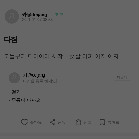
카@deijang
초보
·
2021.11.07 08:55
다짐
오늘부터 다이어터 시작~~뱃살 타파 아자 아자
카@deijang
더보기
다짐을 등록 하세요!
· 걷기
· 무릎이 아파요
좋아요
공유
신고
북마크