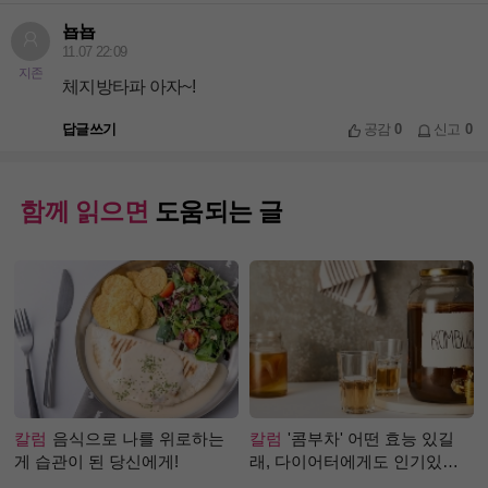
뇹뇹
11.07 22:09
지존
체지방타파 아자~!
답글쓰기
공감
0
신고
0
함께 읽으면
도움되는 글
칼럼
음식으로 나를 위로하는
칼럼
'콤부차' 어떤 효능 있길
게 습관이 된 당신에게!
래, 다이어터에게도 인기있는
걸까?