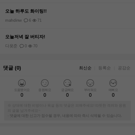
오늘 하루도 화이팅!!
mahdinw
6
71
오늘저녁 잘 버티자!
다욧준
0
70
댓글 (0)
최신순
등록순
공감순
｜
｜
도움됐어요
응원해요
궁금해요
부러워요
예뻐요
0
0
0
0
0
※ 상대에 대한 비방이나 욕설 등의 댓글은 피해주세요! 따뜻한 격려와 응원
의 글을 남겨주세요~
-
댓글에 대한 신고가 접수될 경우, 내용에 따라 즉시 삭제될 수 있습니다.