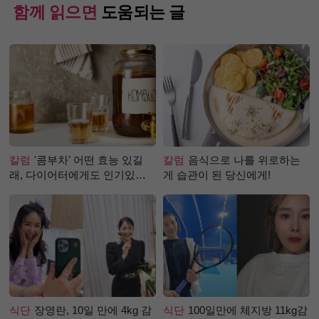
함께 읽으면
도움되는 글
칼럼
'콤부차' 어떤 효능 있길
칼럼
음식으로 나를 위로하는
래, 다이어터에게도 인기있는
게 습관이 된 당신에게!
걸까?
식단
장영란, 10일 만에 4kg 감
식단
100일만에 체지방 11kg감