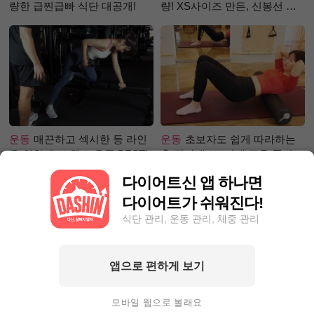
량한 급찐급빠 식단 대공개!
량! XS사이즈 만든, 신봉선 식
단은?
운동
매끈하고 섹시한 등 라인
운동
초보자도 쉽게 따라하는
을 위한 초보 헬스 운동 BEST!
홈 필라테스 –어깨 근육 풀어주
기 편
다이어트신 앱 하나면
다이어트가 쉬워진다!
식단 관리, 운동 관리, 체중 관리
앱으로 편하게 보기
성공후기
80kg 넘어 뺄 엄두가
성공후기
5kg 감량! 다이어트
안 난다면? 9Kg 감량한 그녀처
챌린지 1등 거머쥔, 그녀의 성
모바일 웹으로 볼래요