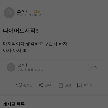
쏘ㅇㅑ
입문
·
2021.10.30 16:54
다이어트시작!!
마지막이다 생각하고 꾸준히 하자!
아자 아자!!!!!!
쏘ㅇㅑ
더보기
다짐을 등록 하세요!
좋아요
공유
신고
북마크
게시글 목록