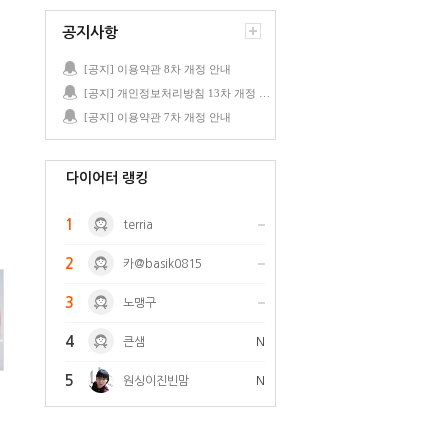
공지사항
[공지] 이용약관 8차 개정 안내
[공지] 개인정보처리방침 13차 개정 안내
[공지] 이용약관 7차 개정 안내
다이어터 랭킹
1
terria
2
카@basik0815
3
노맹구
4
큰샘
N
5
원싱이진빈맘
N