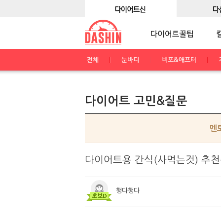
전체
눈바디
비포&애프터
다이어트 고민&질문
멘
다이어트용 간식(사먹는것) 추
행다행다