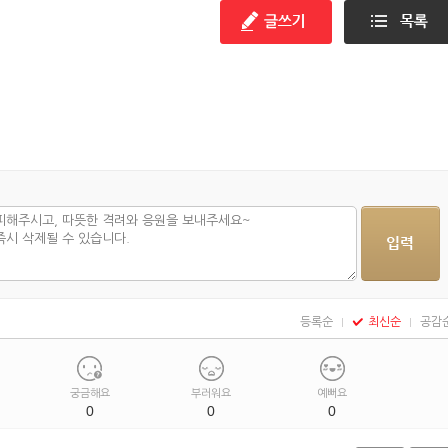
등록순
최신순
공감
궁금해요
부러워요
예뻐요
0
0
0