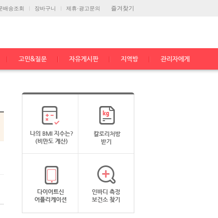
즐겨찾기
문배송조회
장바구니
제휴·광고문의
고민&질문
자유게시판
지역방
관리자에게