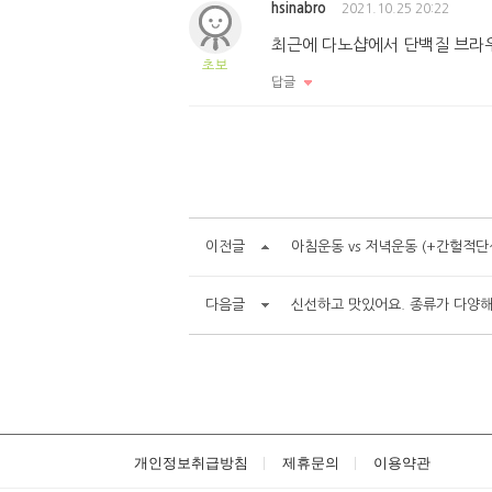
hsinabro
2021.10.25 20:22
최근에 다노샵에서 단백질 브라
초보
답글
이전글
아침운동 vs 저녁운동 (+간헐적단식
다음글
신선하고 맛있어요. 종류가 다양해
개인정보취급방침
제휴문의
이용약관