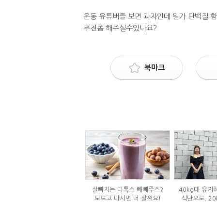
운동 유튜버들 보면 과자인데 뭔가 단백질 
추천좀 해주실수있나요?
북마크
살빠지는 디톡스 빼빼주스?
40kg대 유지
모르고 마시면 더 살쩌요!
식단으로, 20