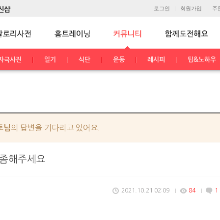
로그인
회원가입
주
자극사진
일기
식단
운동
레시피
팁&노하우
의 답변을 기다리고 있어요.
토님
천좀해주세요
2021.10.21 02:09
84
1