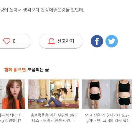
함량이 높아서 생각보다 건강에좋은것들 있던데,
0
신고하기
함께 읽으면
도움되는 글
하는 박세미! 이
홈트족들을 위한 부위별 필라
먹고 싶은 거 참아가며 6.3k
kg 감량했다?
테스 – 허벅지 안쪽 라인 만
g이나 뺀, 그녀의 감량 팁?
들기편