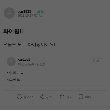
our1931
초보
·
2021.10.17 07:41
화이팅!!
오늘도 모두 화이팅이에요!!
our1931
더보기
다짐을 등록 하세요!
· 살이ㅠㅠ
· 스쿼트
좋아요
공유
신고
북마크