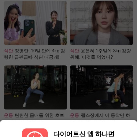
식단
장영란, 10일 만에 4kg 감
식단
윤은혜 1주일에 3kg 감량
량한 급찐급빠 식단 대공개!
위해, 이것들 먹었다?
운동
탄탄한 몸매를 위한 초보
운동
헬스장에서 이 동작만 하
유산소 운동 BEST!
면, 애플힙 완성?! -2탄-
다이어트신 앱 하나면