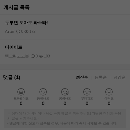
게시글 목록
두부면 토마토 파스타!
Airan
0
172
다이어트
땡그란코코볼
0
103
댓글 (1)
최신순
등록순
공감순
｜
｜
도움됐어요
응원해요
궁금해요
부러워요
예뻐요
0
0
0
0
0
※ 상대에 대한 비방이나 욕설 등의 댓글은 피해주세요! 따뜻한 격려와 응원
의 글을 남겨주세요~
-
댓글에 대한 신고가 접수될 경우, 내용에 따라 즉시 삭제될 수 있습니다.