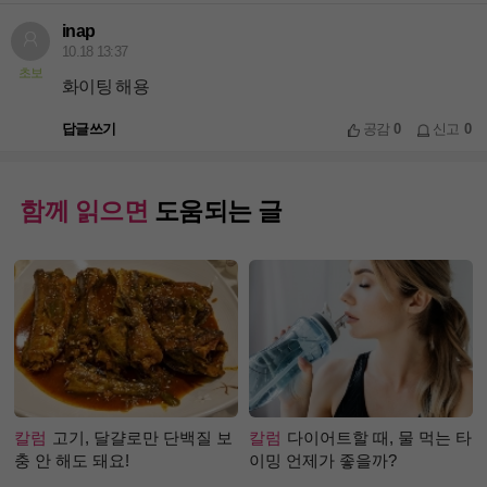
inap
10.18 13:37
초보
화이팅 해용
답글쓰기
공감
0
신고
0
함께 읽으면
도움되는 글
칼럼
고기, 달걀로만 단백질 보
칼럼
다이어트할 때, 물 먹는 타
충 안 해도 돼요!
이밍 언제가 좋을까?