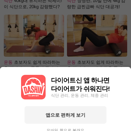
식단
40kg대 유지하는 박세미!
식단
장영란, 10일 만에 4kg 감
이 식단으로, 20kg 감량했다?
량한 급찐급빠 식단 대공개!
운동
초보자도 쉽게 따라하는
운동
초보자도 쉽게 따라하는
홈 필라테스 - 폼롤러 종아리 알
홈 필라테스 –어깨 근육 풀어주
빼기 편
기 편
다이어트신 앱 하나면
다이어트가 쉬워진다!
식단 관리, 운동 관리, 체중 관리
앱으로 편하게 보기
성공후기
단기간 찐살, 1달만에
성공후기
50kg대에서 40kg로!
4.4kg뺀 자기관리왕! 완벽한 눈
완벽한 눈바디를 가지기까지?
모바일 웹으로 볼래요