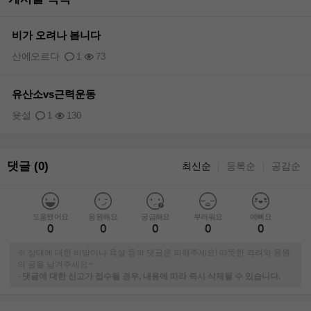
비가 오려나 봅니다
산에오르다
1
73
유산소vs근력운동
윳설
1
130
댓글 (0)
최신순
등록순
공감순
｜
｜
도움됐어요
응원해요
궁금해요
부러워요
예뻐요
0
0
0
0
0
※ 상대에 대한 비방이나 욕설 등의 댓글은 피해주세요! 따뜻한 격려와 응원
의 글을 남겨주세요~
-
댓글에 대한 신고가 접수될 경우, 내용에 따라 즉시 삭제될 수 있습니다.