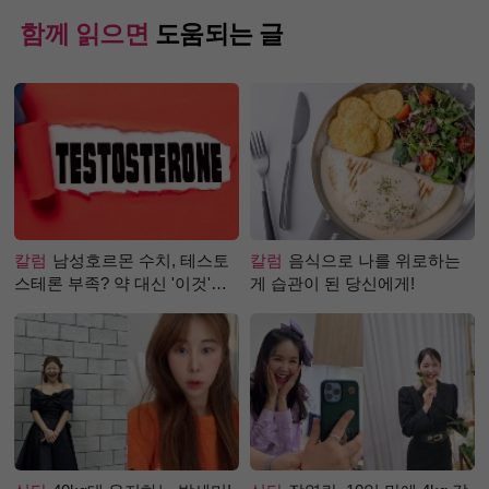
함께 읽으면
도움되는 글
칼럼
남성호르몬 수치, 테스토
칼럼
음식으로 나를 위로하는
스테론 부족? 약 대신 '이것'으
게 습관이 된 당신에게!
로 극복 (진저샷 루틴)