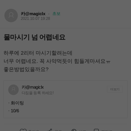
카@magiclx
초보
·
2021.10.07 19:28
물마시기 넘 어렵네요
하루에 2리터 마시기할려는데
너무 어렵네요. 꼭 사약먹듯이 힘들게마셔요ㅠ
좋은방법있을까요?
카@magiclx
더보기
다짐을 등록 하세요!
· 화이팅
· 10/6