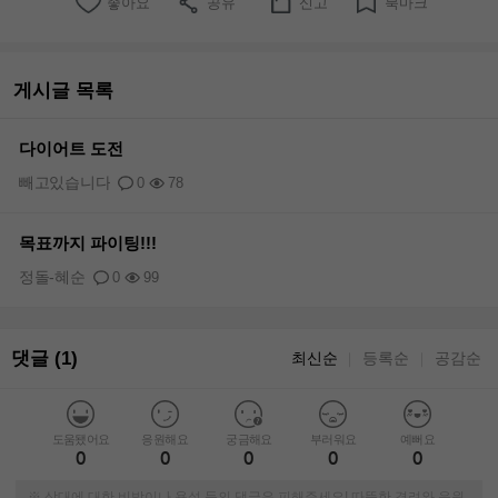
좋아요
공유
신고
북마크
게시글 목록
다이어트 도전
빼고있습니다
0
78
목표까지 파이팅!!!
정돌-혜순
0
99
댓글 (1)
최신순
등록순
공감순
｜
｜
도움됐어요
응원해요
궁금해요
부러워요
예뻐요
0
0
0
0
0
※ 상대에 대한 비방이나 욕설 등의 댓글은 피해주세요! 따뜻한 격려와 응원