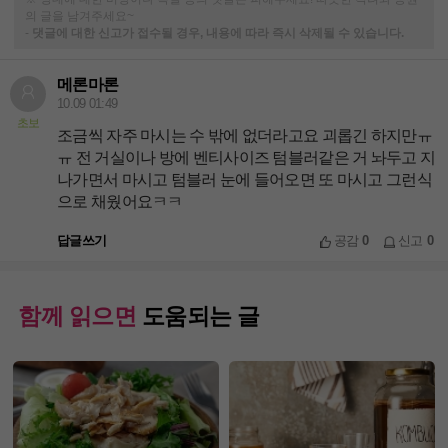
의 글을 남겨주세요~
-
댓글에 대한 신고가 접수될 경우, 내용에 따라 즉시 삭제될 수 있습니다.
메론마론
10.09 01:49
초보
조금씩 자주 마시는 수 밖에 없더라고요 괴롭긴 하지만ㅠ
ㅠ 전 거실이나 방에 벤티사이즈 텀블러같은 거 놔두고 지
나가면서 마시고 텀블러 눈에 들어오면 또 마시고 그런식
으로 채웠어요ㅋㅋ
답글쓰기
공감
0
신고
0
함께 읽으면
도움되는 글