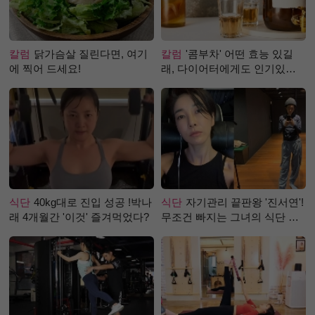
칼럼
닭가슴살 질린다면, 여기
칼럼
'콤부차' 어떤 효능 있길
에 찍어 드세요!
래, 다이어터에게도 인기있는
걸까?
식단
40kg대로 진입 성공 !박나
식단
자기관리 끝판왕 '진서연'!
래 4개월간 '이것' 즐겨먹었다?
무조건 빠지는 그녀의 식단 정
체는?