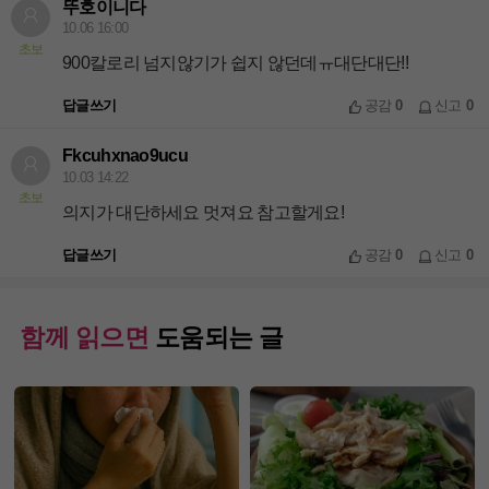
뚜호이니다
10.06 16:00
초보
900칼로리 넘지않기가 쉽지 않던데ㅠ대단대단!!
답글쓰기
공감
0
신고
0
Fkcuhxnao9ucu
10.03 14:22
초보
의지가 대단하세요 멋져요 참고할게요!
답글쓰기
공감
0
신고
0
함께 읽으면
도움되는 글