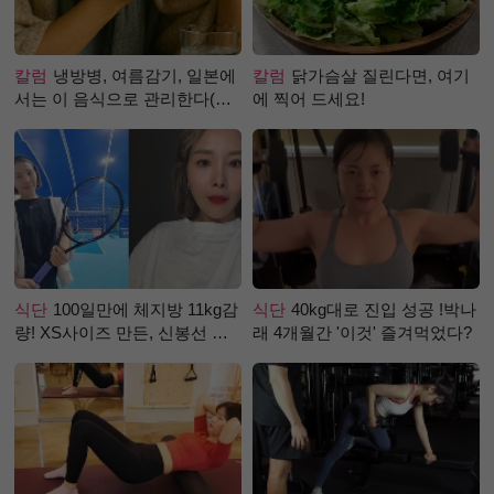
칼럼
냉방병, 여름감기, 일본에
칼럼
닭가슴살 질린다면, 여기
서는 이 음식으로 관리한다(생
에 찍어 드세요!
강즙 진저샷)
식단
100일만에 체지방 11kg감
식단
40kg대로 진입 성공 !박나
량! XS사이즈 만든, 신봉선 식
래 4개월간 '이것' 즐겨먹었다?
단은?