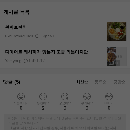
게시글 목록
완벽브런치
Fkcuhxnao9ucu
1
591
+1
다이어트 레시피가 맞는지 조금 의문이지만
Yamyang
1
1217
+1
댓글 (5)
최신순
등록순
공감순
｜
｜
도움됐어요
응원해요
궁금해요
부러워요
예뻐요
0
2
0
0
0
※ 상대에 대한 비방이나 욕설 등의 댓글은 피해주세요! 따뜻한 격려와 응원
의 글을 남겨주세요~
-
댓글에 대한 신고가 접수될 경우, 내용에 따라 즉시 삭제될 수 있습니다.