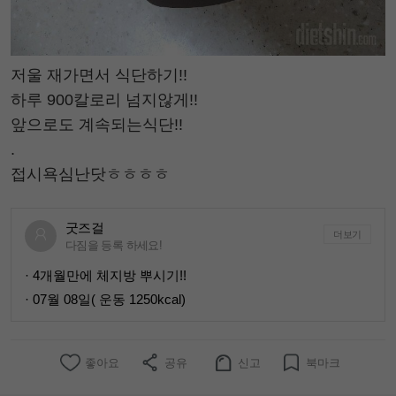
저울 재가면서 식단하기!!
하루 900칼로리 넘지않게!!
앞으로도 계속되는식단!!
.
접시욕심난닷ㅎㅎㅎㅎ
굿즈걸
더보기
다짐을 등록 하세요!
· 4개월만에 체지방 뿌시기!!
· 07월 08일( 운동 1250kcal)
좋아요
공유
신고
북마크