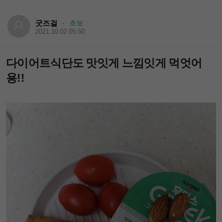
굿즈걸
초보
·
2021.10.02 05:50
다이어트식단도 맛잇게 느낌잇게 먹엇어
용!!