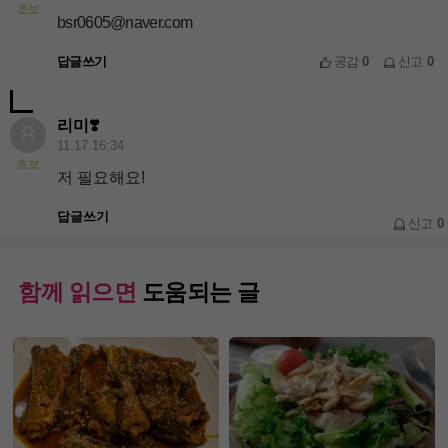
초보
bsr0605@naver.com
답글쓰기
공감
0
신고
0
리미❣️
11.17 16:34
초보
저 필요해요!
답글쓰기
신고
0
함께 읽으면
도움되는 글