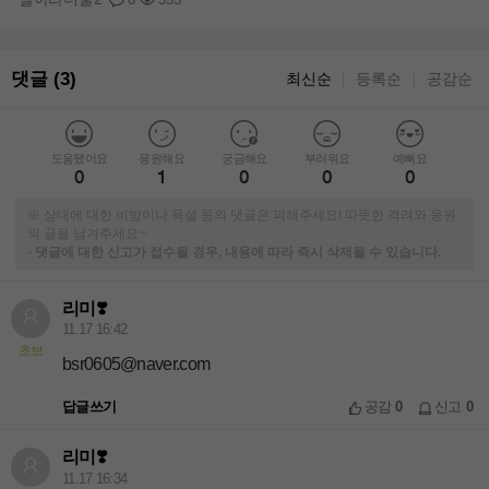
0
353
댓글 (3)
최신순
등록순
공감순
｜
｜
도움됐어요
응원해요
궁금해요
부러워요
예뻐요
0
1
0
0
0
※ 상대에 대한 비방이나 욕설 등의 댓글은 피해주세요! 따뜻한 격려와 응원
의 글을 남겨주세요~
-
댓글에 대한 신고가 접수될 경우, 내용에 따라 즉시 삭제될 수 있습니다.
리미❣️
11.17 16:42
초보
bsr0605@naver.com
답글쓰기
공감
0
신고
0
리미❣️
11.17 16:34