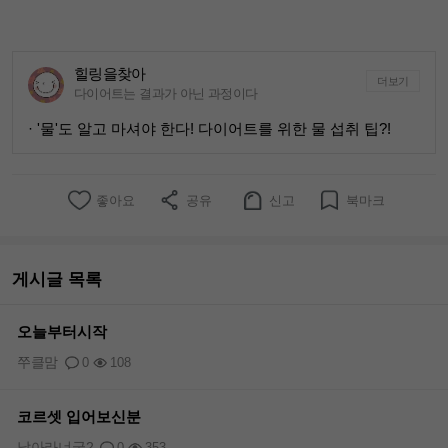
힐링을찾아
더보기
다이어트는 결과가 아닌 과정이다
· '물'도 알고 마셔야 한다! 다이어트를 위한 물 섭취 팁?!
좋아요
공유
신고
북마크
게시글 목록
오늘부터시작
쭈클맘
0
108
코르셋 입어보신분
날아라너굴2