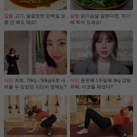
칼럼
고기, 달걀로만 단백질 보
칼럼
닭가슴살 질린다면, 여기
충 안 해도 돼요!
에 찍어 드세요!
식단
최희, 70kg→50kg대로 내
식단
윤은혜 1주일에 3kg 감량
려올 수 있었던 식단의 정체는?
위해, 이것들 먹었다?