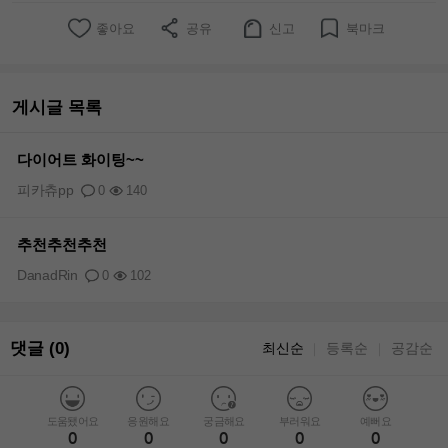
좋아요
공유
신고
북마크
게시글 목록
다이어트 화이팅~~
피카츄pp
0
140
추천추천추천
DanadRin
0
102
댓글 (0)
최신순
등록순
공감순
｜
｜
도움됐어요
응원해요
궁금해요
부러워요
예뻐요
0
0
0
0
0