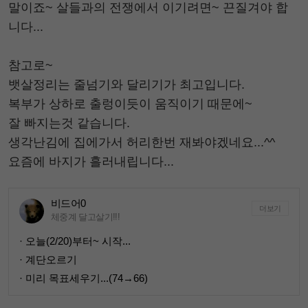
말이죠~ 살들과의 전쟁에서 이기려면~ 끈질겨야 합
니다...
참고로~
뱃살정리는 줄넘기와 달리기가 최고입니다.
복부가 상하로 출렁이듯이 움직이기 때문에~
잘 빠지는것 같습니다.
생각난김에 집에가서 허리한번 재봐야겠네요...^^
요즘에 바지가 흘러내립니다...
비드어0
더보기
체중계 달고살기!!!
· 오늘(2/20)부터~ 시작...
· 계단오르기
· 미리 목표세우기...(74→66)