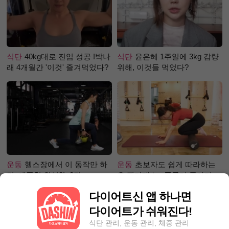
식단
40kg대로 진입 성공 !박나
식단
윤은혜 1주일에 3kg 감량
래 4개월간 '이것' 즐겨먹었다?
위해, 이것들 먹었다?
운동
헬스장에서 이 동작만 하
운동
초보자도 쉽게 따라하는
면, 애플힙 완성?! -2탄-
홈 필라테스 - 폼롤러 종아리 알
빼기 편
다이어트신 앱 하나면
다이어트가 쉬워진다!
식단 관리, 운동 관리, 체중 관리