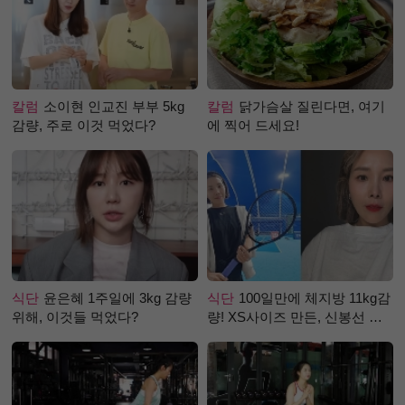
칼럼
소이현 인교진 부부 5kg
칼럼
닭가슴살 질린다면, 여기
감량, 주로 이것 먹었다?
에 찍어 드세요!
식단
윤은혜 1주일에 3kg 감량
식단
100일만에 체지방 11kg감
위해, 이것들 먹었다?
량! XS사이즈 만든, 신봉선 식
단은?