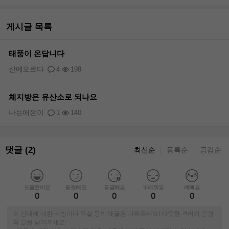
게시글 목록
태풍이 온답니다
산에오르다
4
198
체지방은 유산소로 되나요
나는애온이
1
140
댓글 (2)
최신순
등록순
공감순
｜
｜
도움됐어요
응원해요
궁금해요
부러워요
예뻐요
0
0
0
0
0
※ 상대에 대한 비방이나 욕설 등의 댓글은 피해주세요! 따뜻한 격려와 응원
의 글을 남겨주세요~