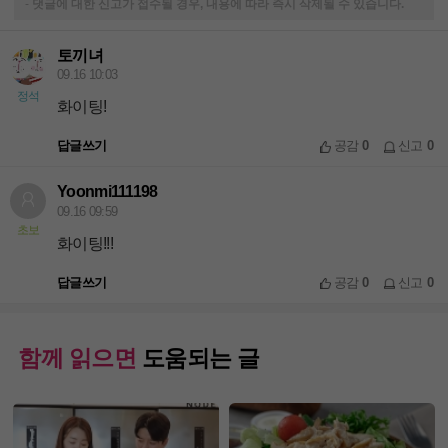
-
댓글에 대한 신고가 접수될 경우, 내용에 따라 즉시 삭제될 수 있습니다.
토끼녀
09.16 10:03
정석
화이팅!
답글쓰기
공감
0
신고
0
Yoonmi111198
09.16 09:59
초보
화이팅!!!
답글쓰기
공감
0
신고
0
함께 읽으면
도움되는 글