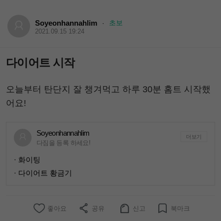
Soyeonhannahlim
초보
·
2021.09.15 19:24
다이어트 시작
오늘부터 탄단지 잘 챙겨먹고 하루 30분 홈트 시작했
어요!
Soyeonhannahlim
더보기
다짐을 등록 하세요!
· 화이팅
· 다이어트 황금기
좋아요
공유
신고
북마크