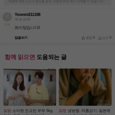
-
댓글에 대한 신고가 접수될 경우, 내용에 따라 즉시 삭제될 수 있습니다.
Yoonmi111198
09.16 10:00
초보
화이팅입니다!!
답글쓰기
공감
0
신고
0
함께 읽으면
도움되는 글
칼럼
소이현 인교진 부부 5kg
칼럼
냉방병, 여름감기, 일본에