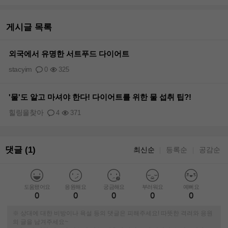
게시글 목록
외국에서 유명한 서트푸드 다이어트
stacyim
0
325
'물'도 알고 마셔야 한다! 다이어트를 위한 물 섭취 팁?!
힐링을찾아
4
371
댓글 (1)
최신순
등록순
공감순
｜
｜
도움됐어요
응원해요
궁금해요
부러워요
예뻐요
0
0
0
0
0
※ 상대에 대한 비방이나 욕설 등의 댓글은 피해주세요! 따뜻한 격려와 응원
의 글을 남겨주세요~