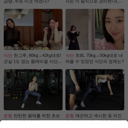
감량, 주로 이것 먹었다?
서는 이 음식으로 관리한다(생
강즙 진저샷)
식단
한그루, 60kg→42kg대로!
식단
최희, 70kg→50kg대로 내
군살 1도 없는 몸매비결 식단
려올 수 있었던 식단의 정체는?
은?
운동
탄탄한 몸매를 위한 초보
운동
매끈하고 섹시한 등 라인
유산소 운동 BEST!
을 위한 초보 헬스 운동 BEST!