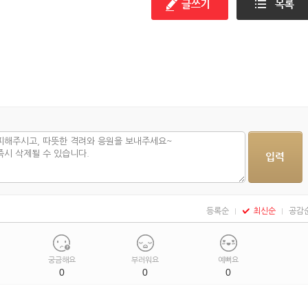
등록순
최신순
공감
궁금해요
부러워요
예뻐요
0
0
0