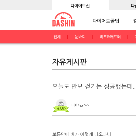
전체
눈바디
비포&애프터
자유게시판
오늘도 만보 걷기는 성공했는데..
나야na^^
보름만에 배가 이렇게 나오다니..