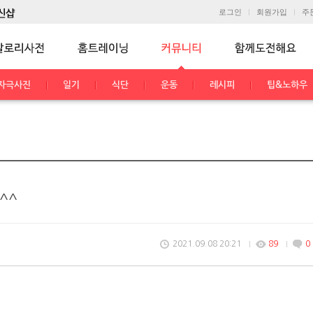
로그인
회원가입
주
자극사진
일기
식단
운동
레시피
팁&노하우
^^
2021.09.08 20:21
89
0