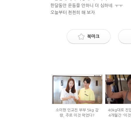
한달동안 운동을 안하니 더 심하네. ㅜㅜ
오늘부터 천천히 해 보자.
북마크
소이현 인교진 부부 5kg 감
40kg대로 진
량, 주로 이것 먹었다?
4개월간 '이것