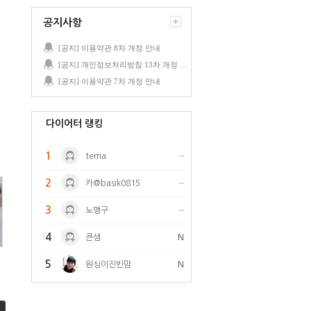
공지사항
[공지] 이용약관 8차 개정 안내
[공지] 개인정보처리방침 13차 개정 안내
[공지] 이용약관 7차 개정 안내
다이어터 랭킹
1
terria
2
카@basik0815
3
노맹구
4
큰샘
N
5
원싱이진빈맘
N