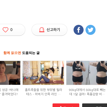
0
신고하기
함께 읽으면
도움되는 글
입 성공 !박나래
홈트족들을 위한 부위별 필라
90kg대에서 80kg대로 빼는
' 즐겨먹었다?
테스 – 허벅지 안쪽 라인 만
데 1달 걸려! 폭풍감량 비결
들기편
공개?