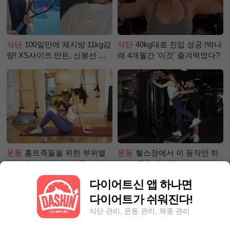
식단
100일만에 체지방 11kg감
식단
40kg대로 진입 성공 !박나
량! XS사이즈 만든, 신봉선 식
래 4개월간 '이것' 즐겨먹었다?
단은?
운동
홈트족들을 위한 부위별
운동
헬스장에서 이 동작만 하
필라테스 – 허벅지 안쪽 라인
면, 애플힙 완성?!
만들기편
다이어트신 앱 하나면
다이어트가 쉬워진다!
식단 관리, 운동 관리, 체중 관리