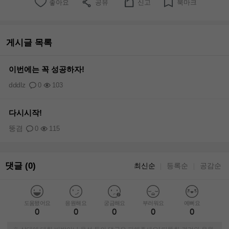
좋아요
공유
신고
북마크
게시글 목록
이번에는 꼭 성공하자!
dddlz
0
103
다시시작!
뚱겸
0
115
댓글 (0)
최신순
등록순
공감순
｜
｜
도움됐어요
응원해요
궁금해요
부러워요
예뻐요
0
0
0
0
0