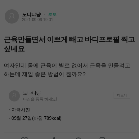
노냐냐냥
초보
·
2021.09.06 19:01
근육만들면서 이쁘게 빼고 바디프로필 찍고
싶네요
여자인데 몸에 근육이 별로 없어서 근육을 만들려고
하는데 제일 좋은 방법이 뭘까요?
노냐냐냥
더보기
다짐을 등록 하세요!
· 자극사진
· 09월 27일(아침 789kcal)