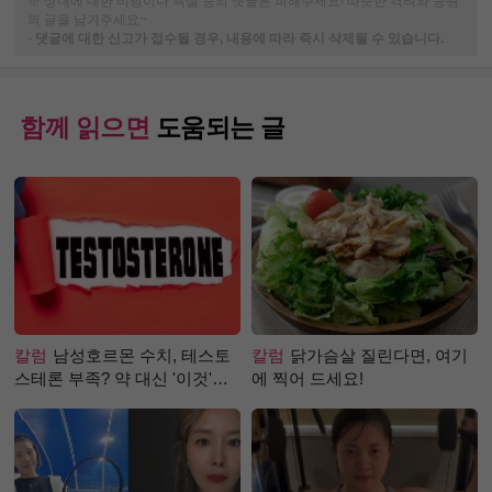
※ 상대에 대한 비방이나 욕설 등의 댓글은 피해주세요! 따뜻한 격려와 응원
의 글을 남겨주세요~
-
댓글에 대한 신고가 접수될 경우, 내용에 따라 즉시 삭제될 수 있습니다.
함께 읽으면
도움되는 글
칼럼
남성호르몬 수치, 테스토
칼럼
닭가슴살 질린다면, 여기
스테론 부족? 약 대신 '이것'으
에 찍어 드세요!
로 극복 (진저샷 루틴)