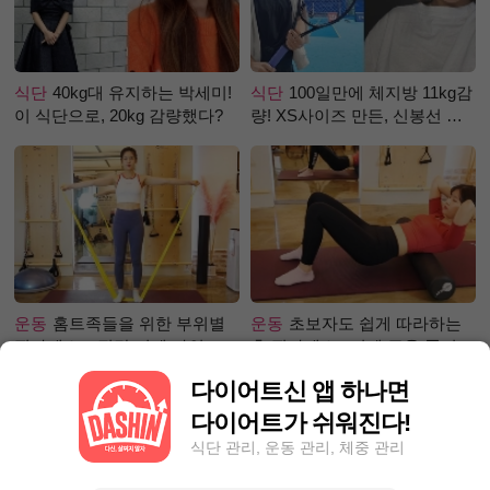
식단
40kg대 유지하는 박세미!
식단
100일만에 체지방 11kg감
이 식단으로, 20kg 감량했다?
량! XS사이즈 만든, 신봉선 식
단은?
운동
홈트족들을 위한 부위별
운동
초보자도 쉽게 따라하는
필라테스 – 직각 어깨 라인 만
홈 필라테스 –어깨 근육 풀어주
들기 편
기 편
다이어트신 앱 하나면
다이어트가 쉬워진다!
식단 관리, 운동 관리, 체중 관리