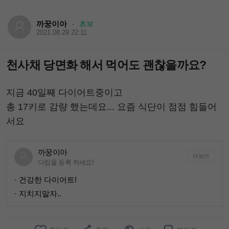
까꿍이아
초보
·
2021.08.29 22:11
천사채 당면화 해서 먹어도 괜찮을까요?
지금 40일째 다이어트중이고
총 17키로 감량 했는데요... 요즘 식단이 점점 힘들어
서요
까꿍이아
더보기
다짐을 등록 하세요!
· 건강한 다이어트!
· 지치지말자..