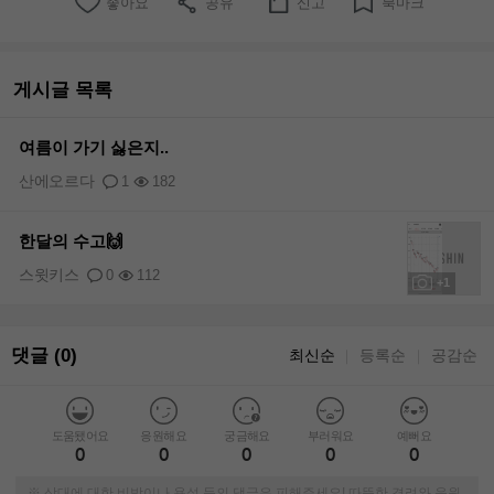
좋아요
공유
신고
북마크
게시글 목록
여름이 가기 싫은지..
산에오르다
1
182
한달의 수고🙌
스윗키스
0
112
+1
댓글 (0)
최신순
등록순
공감순
｜
｜
도움됐어요
응원해요
궁금해요
부러워요
예뻐요
0
0
0
0
0
※ 상대에 대한 비방이나 욕설 등의 댓글은 피해주세요! 따뜻한 격려와 응원