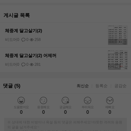
게시글 목록
체중계 달고살기(2)
비드어0
0
258
+1
체중계 달고살기(2) 어제꺼
비드어0
0
281
+1
댓글 (5)
최신순
등록순
공감순
｜
｜
도움됐어요
응원해요
궁금해요
부러워요
예뻐요
0
0
0
0
0
※ 상대에 대한 비방이나 욕설 등의 댓글은 피해주세요! 따뜻한 격려와 응원
의 글을 남겨주세요~