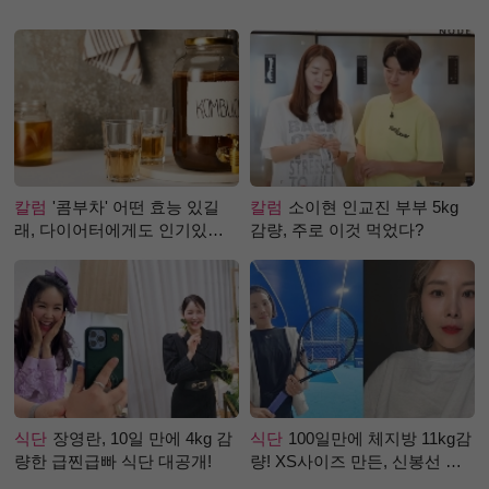
칼럼
'콤부차' 어떤 효능 있길
칼럼
소이현 인교진 부부 5kg
래, 다이어터에게도 인기있는
감량, 주로 이것 먹었다?
걸까?
식단
장영란, 10일 만에 4kg 감
식단
100일만에 체지방 11kg감
량한 급찐급빠 식단 대공개!
량! XS사이즈 만든, 신봉선 식
단은?