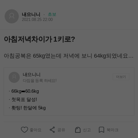
내으니니
초보
·
2021.08.25 22:00
아침저녁차이가 1키로?
아침공복은 65kg였는데 저녁에 보니 64kg되였네요…
내으니니
더보기
다짐을 등록 하세요!
· 66kg➡️60.6kg
· 첫목표 달성!
· 홧팅! 한달에 5kg
좋아요
공유
신고
북마크