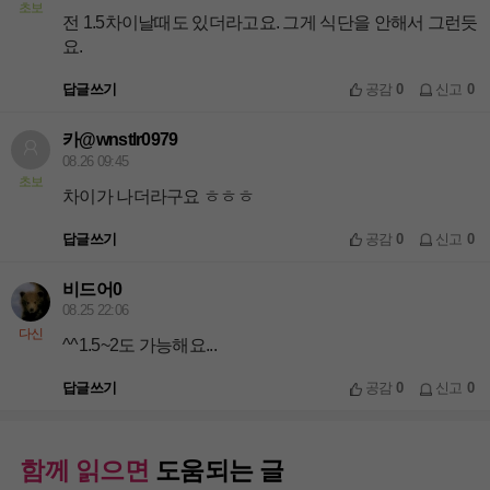
초보
전 1.5차이날때도 있더라고요. 그게 식단을 안해서 그런듯
요.
답글쓰기
공감
0
신고
0
카@wnstlr0979
08.26 09:45
초보
차이가 나더라구요 ㅎㅎㅎ
답글쓰기
공감
0
신고
0
비드어0
08.25 22:06
다신
^^1.5~2도 가능해요...
답글쓰기
공감
0
신고
0
함께 읽으면
도움되는 글