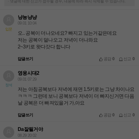
-
댓글에 대한 신고가 접수될 경우, 내용에 따라 즉시 삭제될 수 있습니다.
냥늉냥냥
09.01 10:04
입문
오.. 공복이 더나오네요? 빠지고 있는거같은데요
저는 공복이 덜나오고 저녁이 더나와요
2~3키로 왓다갓다 합니다
답글쓰기
공감
0
신고
0
영웅시대2
09.01 07:29
정석
저는 아침공복보다 저녁에 재면 1.5키로는 그냥 차이나요
ㅋㅋㅋ 그런데 보니 공복보다 저녁이 더 빠지신거면 다음
날 공복은 더 빠져있을거 가,아요
답글쓰기
공감
0
신고
0
Da잘될거야
08.29 20:02