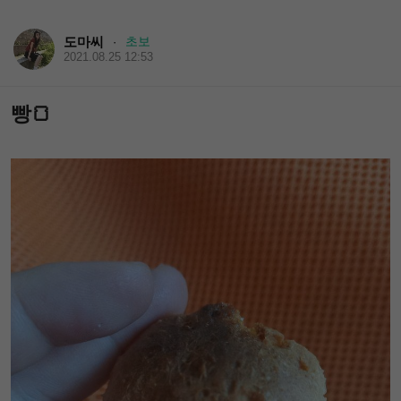
도마씨
초보
·
2021.08.25 12:53
빵🍞