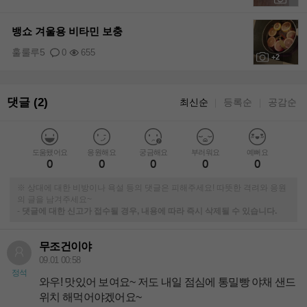
+1
뱅쇼 겨울용 비타민 보충
훌룰루5
0
655
+2
댓글 (2)
최신순
등록순
공감순
｜
｜
도움됐어요
응원해요
궁금해요
부러워요
예뻐요
0
0
0
0
0
※ 상대에 대한 비방이나 욕설 등의 댓글은 피해주세요! 따뜻한 격려와 응원
의 글을 남겨주세요~
-
댓글에 대한 신고가 접수될 경우, 내용에 따라 즉시 삭제될 수 있습니다.
무조건이야
09.01 00:58
정석
와우! 맛있어 보여요~ 저도 내일 점심에 통밀빵 야채 샌드
위치 해먹어야겠어요~