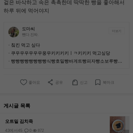
겉은 바삭하고 속은 촉촉한데 딱딱한 빵을 좋아해서
하루 뒤에 먹어야지
도마씨
더보기
뺀다.진짜.
· 칰킨 먹고 싶다
· 쿠우우우우우우웅우키키키키ㅣㅋ키키키 먹고싶당
· 빵빵빵빵빵빵빵빵식빵호밀빵바게트빵피자빵소보루빵초코머핀초코쿠키오곡쿠키
좋아요
공유
신고
북마크
게시글 목록
오트밀 김치죽
43에서45
0
872