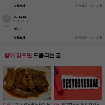
답글쓰기
공감
0
신고
0
yonana
08.30 01:03
초보
😄👍🏻
답글쓰기
공감
0
신고
0
함께 읽으면
도움되는 글
칼럼
고기, 달걀로만 단백질 보
칼럼
남성호르몬 수치, 테스토