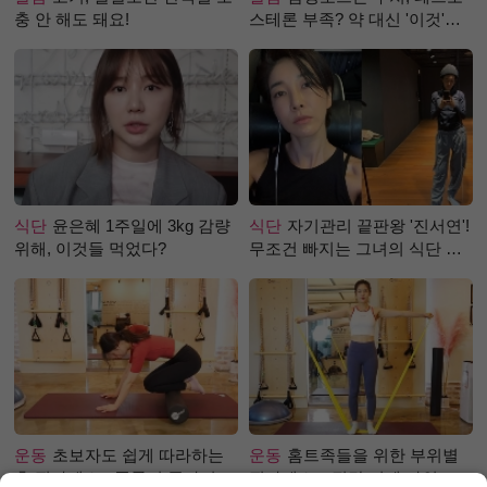
충 안 해도 돼요!
스테론 부족? 약 대신 '이것'으
로 극복 (진저샷 루틴)
식단
윤은혜 1주일에 3kg 감량
식단
자기관리 끝판왕 '진서연'!
위해, 이것들 먹었다?
무조건 빠지는 그녀의 식단 정
체는?
운동
초보자도 쉽게 따라하는
운동
홈트족들을 위한 부위별
홈 필라테스 - 폼롤러 종아리 알
필라테스 – 직각 어깨 라인 만