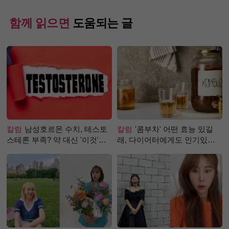
함께 읽으면
도움되는 글
칼럼
남성호르몬 수치, 테스토
칼럼
'콤부차' 어떤 효능 있길
스테론 부족? 약 대신 '이것'으
래, 다이어터에게도 인기있는
로 극복 (진저샷 루틴)
걸까?