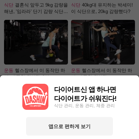
식단
결혼식 앞두고 9kg 감량을
식단
40kg대 유지하는 박세미!
해낸, '임라라' 단기 감량 식단
이 식단으로, 20kg 감량했다?
은?
운동
헬스장에서 이 동작만 하
운동
헬스장에서 이 동작만 하
면, 애플힙 완성?! -2탄-
면, 애플힙 완성?!
다이어트신 앱 하나면
다이어트가 쉬워진다!
식단 관리, 운동 관리, 체중 관리
앱으로 편하게 보기
성공후기
5kg 감량! 다이어트
성공후기
80kg 넘어 뺄 엄두가