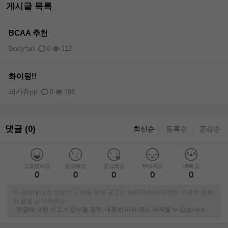
게시글 목록
BCAA 추천
Body*ari
0
112
화이팅!!
피카츄pp
0
106
댓글 (0)
최신순
등록순
공감순
｜
｜
도움됐어요
응원해요
궁금해요
부러워요
예뻐요
0
0
0
0
0
※ 상대에 대한 비방이나 욕설 등의 댓글은 피해주세요! 따뜻한 격려와 응원
의 글을 남겨주세요~
-
댓글에 대한 신고가 접수될 경우, 내용에 따라 즉시 삭제될 수 있습니다.