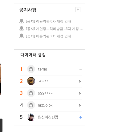
공지사항
[공지] 이용약관 8차 개정 안내
[공지] 개인정보처리방침 13차 개정 안내
[공지] 이용약관 7차 개정 안내
다이어터 랭킹
1
terria
2
고오요
N
3
999****
N
4
nrz5oiok
N
5
원싱이진빈맘