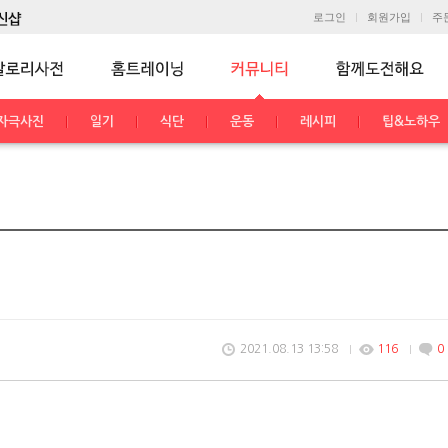
로그인
회원가입
주
자극사진
일기
식단
운동
레시피
팁&노하우
2021.08.13 13:58
116
0