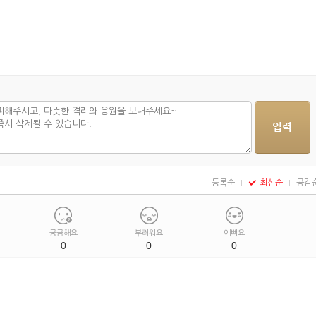
등록순
최신순
공감
궁금해요
부러워요
예뻐요
0
0
0