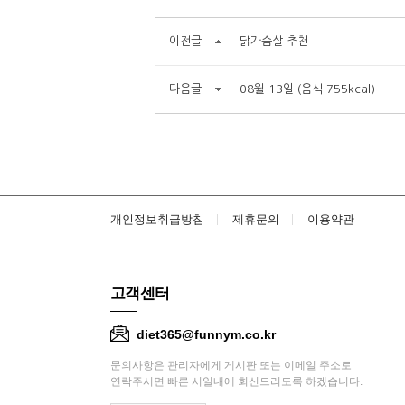
이전글
닭가슴살 추천
다음글
08월 13일 (음식 755kcal)
개인정보취급방침
제휴문의
이용약관
고객센터
diet365@funnym.co.kr
문의사항은 관리자에게 게시판 또는 이메일 주소로
연락주시면 빠른 시일내에 회신드리도록 하겠습니다.