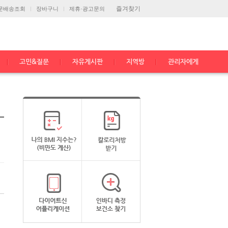
즐겨찾기
문배송조회
장바구니
제휴·광고문의
고민&질문
자유게시판
지역방
관리자에게