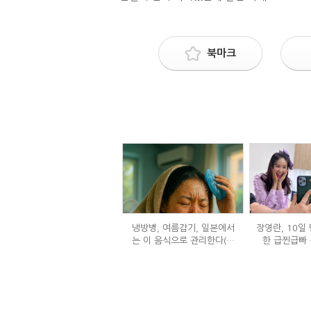
북마크
냉방병, 여름감기, 일본에서
장영란, 10일 
는 이 음식으로 관리한다(생
한 급찐급빠 
강즙 진저샷)