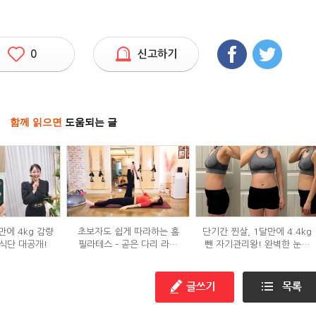
0
신고하기
함께 읽으면
도움되는 글
만에 4kg 감량
초보자도 쉽게 따라하는 홈
단기간 찐살, 1달만에 4.4kg
식단 대공개!
필라테스 – 곧은 다리 라인
뺀 자기관리왕! 완벽한 눈바
만들기 편
디!