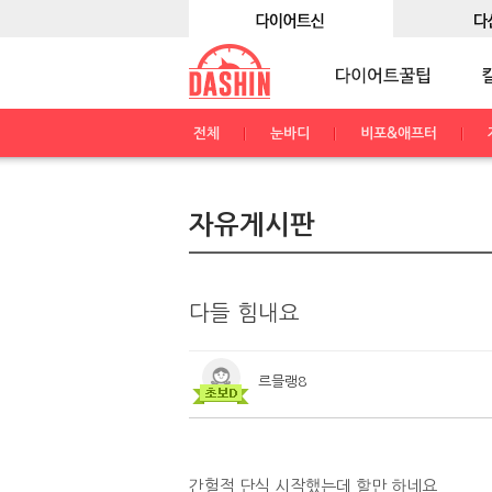
전체
눈바디
비포&애프터
자유게시판
다들 힘내요
르믈랭8
간헐적 단식 시작했는데 할만 하네요