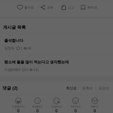
좋아요
공유
신고
북마크
게시글 목록
출석합니다
장장두
1
92
평소에 물을 많이 먹는다고 생각했는데
카@jhi555
0
111
댓글 (2)
최신순
등록순
공감순
｜
｜
도움됐어요
응원해요
궁금해요
부러워요
예뻐요
0
0
0
0
0