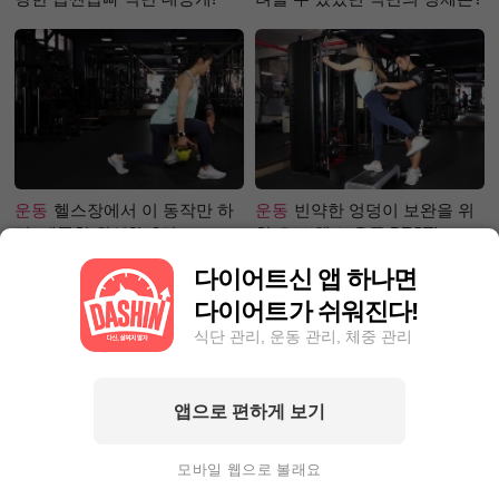
운동
헬스장에서 이 동작만 하
운동
빈약한 엉덩이 보완을 위
면, 애플힙 완성?! -2탄-
한 초보 헬스 운동 BEST!
다이어트신 앱 하나면
다이어트가 쉬워진다!
식단 관리, 운동 관리, 체중 관리
앱으로 편하게 보기
성공후기
5kg 감량! 다이어트
성공후기
90kg대에서 80kg대
챌린지 1등 거머쥔, 그녀의 성
로 빼는 데 1달 걸려! 폭풍감량
모바일 웹으로 볼래요
공팁 대방출!
비결 공개?