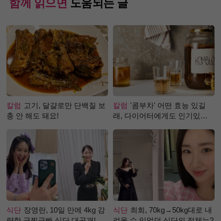
함께 읽으면
도움되는 글
칼럼
고기, 달걀로만 단백질 보
칼럼
'콤부차' 어떤 효능 있길
충 안 해도 돼요!
래, 다이어터에게도 인기있는
걸까?
식단
장영란, 10일 만에 4kg 감
식단
최희, 70kg→50kg대로 내
량한 급찐급빠 식단 대공개!
려올 수 있었던 식단의 정체는?