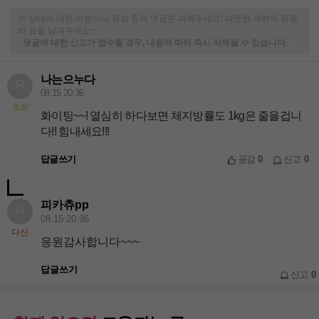
※ 상대에 대한 비방이나 욕설 등의 댓글은 피해주세요! 따뜻한 격려와 응원
의 글을 남겨주세요~
-
댓글에 대한 신고가 접수될 경우, 내용에 따라 즉시 삭제될 수 있습니다.
나는으누다
08.15 20:36
초보
화이팅~~! 열심히 하다보면 체지방률도 1kg은 줄을겁니
다!! 힘내세요!!!
답글쓰기
공감
0
신고
0
피카츄pp
08.15 20:36
다신
응원감사합니다~~~
답글쓰기
신고
0