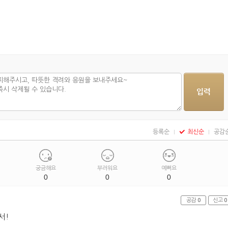
등록순
최신순
공감
궁금해요
부러워요
예뻐요
0
0
0
공감
0
신고
0
서!