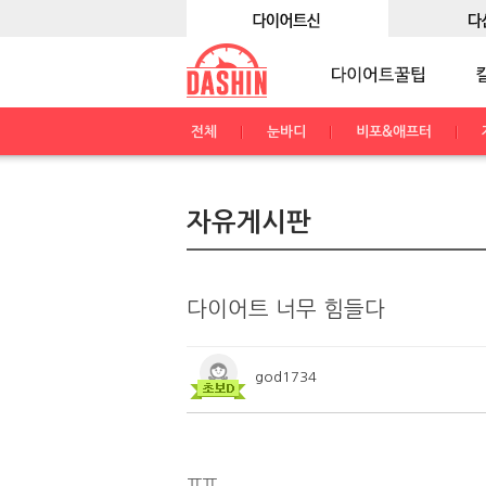
전체
눈바디
비포&애프터
자유게시판
다이어트 너무 힘들다
god1734
ㅠㅠ