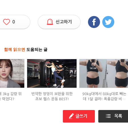
0
신고하기
함께 읽으면
도움되는 글
 3kg 감량 위
빈약한 엉덩이 보완을 위한
90kg대에서 80kg대로 빼는
들 먹었다?
초보 헬스 운동 BEST!
데 1달 걸려! 폭풍감량 비결
공개?