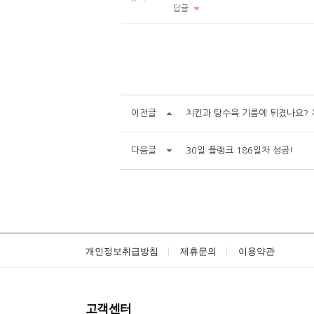
답글
이전글
치킨과 탕수육 기름에 튀겼나요? 
다음글
30일 플랭크 186일차 성공!
개인정보취급방침
제휴문의
이용약관
고객센터