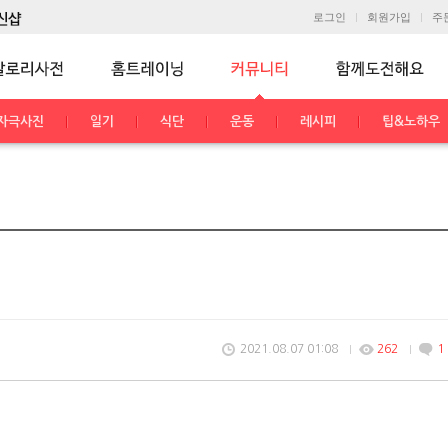
로그인
회원가입
주
자극사진
일기
식단
운동
레시피
팁&노하우
2021.08.07 01:08
262
1