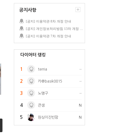
공지사항
[공지] 이용약관 8차 개정 안내
[공지] 개인정보처리방침 13차 개정 안내
[공지] 이용약관 7차 개정 안내
다이어터 랭킹
1
terria
2
카@basik0815
3
노맹구
4
큰샘
N
5
원싱이진빈맘
N