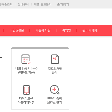
즐겨찾기
문배송조회
장바구니
제휴·광고문의
고민&질문
자유게시판
지역방
관리자에게