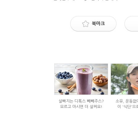
북마크
살빠지는 디톡스 빼빼주스?
소유, 운동없이
모르고 마시면 더 살쩌요!
이 '식단'으