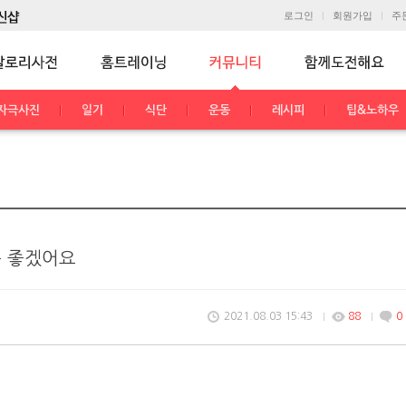
로그인
회원가입
주
자극사진
일기
식단
운동
레시피
팁&노하우
 좋겠어요
2021.08.03 15:43
88
0