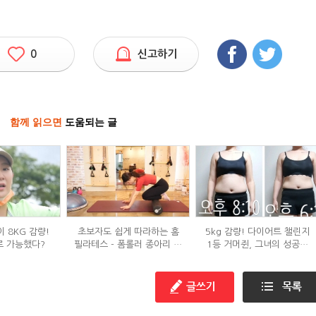
0
신고하기
함께 읽으면
도움되는 글
 8KG 감량!
초보자도 쉽게 따라하는 홈
5kg 감량! 다이어트 챌린지
로 가능했다?
필라테스 - 폼롤러 종아리 알
1등 거머쥔, 그녀의 성공팁
빼기 편
대방출!