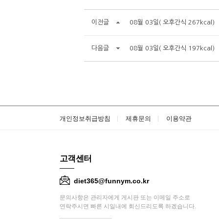
이전글
08월 03일( 오후간식 267kcal)
다음글
08월 03일( 오후간식 197kcal)
개인정보취급방침
제휴문의
이용약관
고객센터
diet365@funnym.co.kr
문의사항은 관리자에게 게시판 또는 이메일 주소로
연락주시면 빠른 시일내에 회신드리도록 하겠습니다.