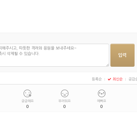
등록순
최신순
공감
궁금해요
부러워요
예뻐요
0
0
0