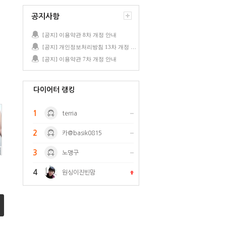
공지사항
[공지] 이용약관 8차 개정 안내
[공지] 개인정보처리방침 13차 개정 안내
[공지] 이용약관 7차 개정 안내
다이어터 랭킹
1
terria
2
카@basik0815
3
노맹구
4
원싱이진빈맘