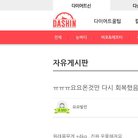
전체
눈바디
비포&애프터
자유게시판
ㅠㅠㅠ요요온것만 다시 회복했음
요요빌런
원래몸무게 +4kg...진짜 우울해져요