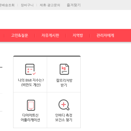
즐겨찾기
문배송조회
장바구니
제휴·광고문의
고민&질문
자유게시판
지역방
관리자에게