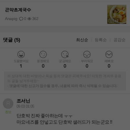
+1
곤약초계국수
Anapig
0
362
+2
댓글 (5)
최신순
등록순
공감순
｜
｜
도움됐어요
응원해요
궁금해요
부러워요
예뻐요
1
0
0
0
0
※ 상대에 대한 비방이나 욕설 등의 댓글은 피해주세요! 따뜻한 격려와 응원
의 글을 남겨주세요~
-
댓글에 대한 신고가 접수될 경우, 내용에 따라 즉시 삭제될 수 있습니다.
조서닌
09.03 01:05
초보
단호박 진짜 좋아하는데 ㅜㅜ
마요네즈를 안넣고도 단호박 샐러드가 되는군요 !!