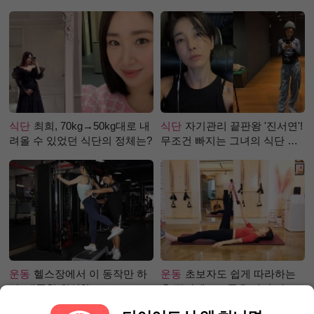
로 극복 (진저샷 루틴)
식단
최희, 70kg→50kg대로 내
식단
자기관리 끝판왕 '진서연'!
려올 수 있었던 식단의 정체는?
무조건 빠지는 그녀의 식단 정
체는?
운동
헬스장에서 이 동작만 하
운동
초보자도 쉽게 따라하는
면, 애플힙 완성?!
홈 필라테스 – 곧은 다리 라인
만들기 편