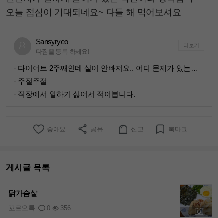
오늘 점심이 기대되네요~ 다들 해 먹어보셔요
Sansyryeo
더보기
다짐을 등록 하세요!
· 다이어트 2주째인데 살이 안빠져요.. 어디 문제가 있는지 좀 진단해주세요ㅠ
· 주절주절
· 직장에서 일하기 싫어서 적어봅니다.
좋아요
공유
신고
북마크
게시글 목록
닭가슴살
꼬르으륵
0
356