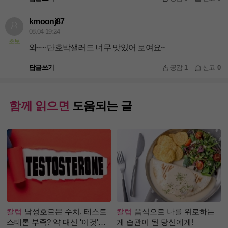
kmoonj87
08.04 19:24
초보
와~~ 단호박샐러드 너무 맛있어 보여요~
답글쓰기
공감
1
신고
0
함께 읽으면
도움되는 글
칼럼
남성호르몬 수치, 테스토
칼럼
음식으로 나를 위로하는
스테론 부족? 약 대신 '이것'으
게 습관이 된 당신에게!