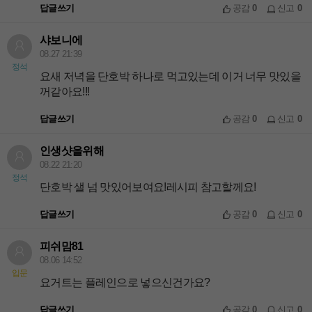
답글쓰기
공감
0
신고
0
샤보니에
08.27 21:39
정석
요새 저녁을 단호박 하나로 먹고있는데 이거 너무 맛있을
꺼같아요!!!
답글쓰기
공감
0
신고
0
인생샷을위해
08.22 21:20
정석
단호박 샐 넘 맛있어보여요!레시피 참고할께요!
답글쓰기
공감
0
신고
0
피쉬맘81
08.06 14:52
입문
요거트는 플레인으로 넣으신건가요?
답글쓰기
공감
0
신고
0