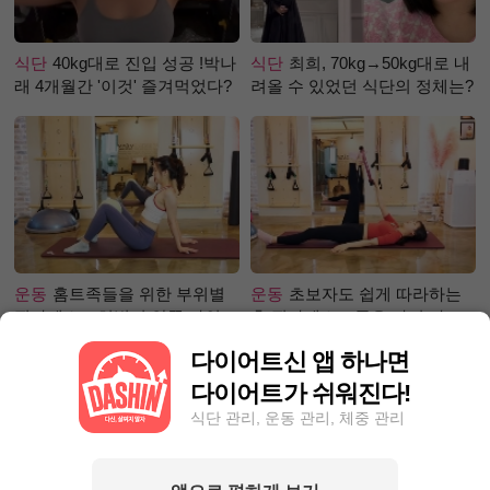
식단
40kg대로 진입 성공 !박나
식단
최희, 70kg→50kg대로 내
래 4개월간 '이것' 즐겨먹었다?
려올 수 있었던 식단의 정체는?
운동
홈트족들을 위한 부위별
운동
초보자도 쉽게 따라하는
필라테스 – 허벅지 안쪽 라인
홈 필라테스 – 곧은 다리 라인
만들기편
만들기 편
다이어트신 앱 하나면
다이어트가 쉬워진다!
식단 관리, 운동 관리, 체중 관리