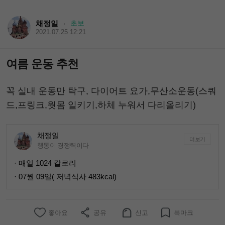
채정일
초보
·
2021.07.25 12:21
여름 운동 추천
꼭 실내 운동만 탁구, 다이어트 요가,무산소운동(스쿼
드,프링크,웟몸 일키기,하체 누워서 다리올리기)
채정일
더보기
행동이 경쟁력이다
· 매일 1024 칼로리
· 07월 09일( 저녁식사 483kcal)
좋아요
공유
신고
북마크