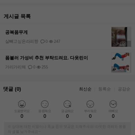
게시글 목록
공복몸무게
살빼고싶은라피쨩
0
247
+1
폼볼러 가성비 추천 부탁드려요. 다욧린이
가리가리해
0
255
+1
댓글 (0)
최신순
등록순
공감순
｜
｜
도움됐어요
응원해요
궁금해요
부러워요
예뻐요
0
0
0
0
0
※ 상대에 대한 비방이나 욕설 등의 댓글은 피해주세요! 따뜻한 격려와 응원
의 글을 남겨주세요~