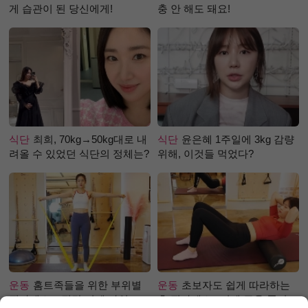
게 습관이 된 당신에게!
충 안 해도 돼요!
식단
최희, 70kg→50kg대로 내
식단
윤은혜 1주일에 3kg 감량
려올 수 있었던 식단의 정체는?
위해, 이것들 먹었다?
운동
홈트족들을 위한 부위별
운동
초보자도 쉽게 따라하는
필라테스 – 직각 어깨 라인 만
홈 필라테스 –어깨 근육 풀어주