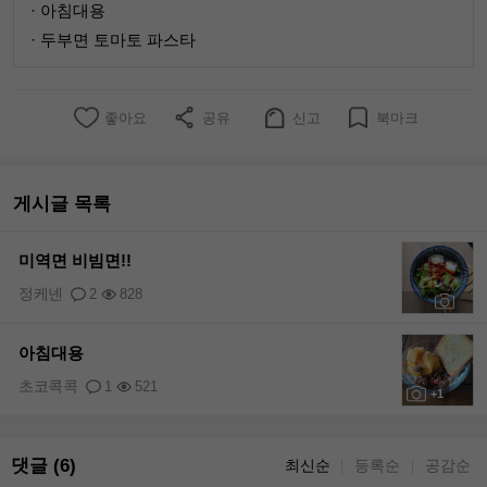
· 아침대용
· 두부면 토마토 파스타
좋아요
공유
신고
북마크
게시글 목록
미역면 비빔면!!
정케넨
2
828
+1
아침대용
초코콕콕
1
521
+1
댓글 (6)
최신순
등록순
공감순
｜
｜