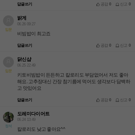
답글쓰기
공감
0
신고
0
밝게
06.26 09:27
입문
비빔밥이 최고죠
답글쓰기
공감
0
신고
0
닭신샵
06.25 22:49
입문
키토비빔밥이 든든하고 칼로리도 부담없어서 저도 좋아
해요. 고추장대신 간장 참기름에 먹어도 생각보다 담백하
고 맛있어요
답글쓰기
공감
0
신고
0
도레미다이어트
06.24 13:49
정석
칼로리도 낮고 좋아요^^