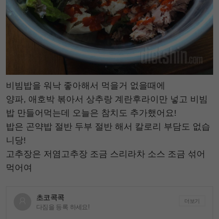
비빔밥을 워낙 좋아해서 먹을거 없을때에
양파, 애호박 볶아서 상추랑 계란후라이만 넣고 비빔
밥 만들어먹는데 오늘은 참치도 추가했어요!
밥은 곤약밥 절반 두부 절반 해서 칼로리 부담도 없습
니당!
고추장은 저염고추장 조금 스리라차 소스 조금 섞어
먹어여
초코콕콕
더보기
다짐을 등록 하세요!