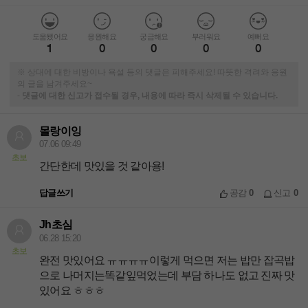
도움됐어요
응원해요
궁금해요
부러워요
예뻐요
1
0
0
0
0
※ 상대에 대한 비방이나 욕설 등의 댓글은 피해주세요! 따뜻한 격려와 응원
의 글을 남겨주세요~
-
댓글에 대한 신고가 접수될 경우, 내용에 따라 즉시 삭제될 수 있습니다.
몰랑이잉
07.06 09:49
초보
간단한데 맛있을 것 같아용!
답글쓰기
공감
0
신고
0
Jh초심
06.28 15:20
초보
완전 맛있어요 ㅠㅠㅠㅠ이렇게 먹으면 저는 밥만 잡곡밥
으로 나머지는똑같잎먹었는데 부담 하나도 없고 진짜 맛
있어요 ㅎㅎㅎ