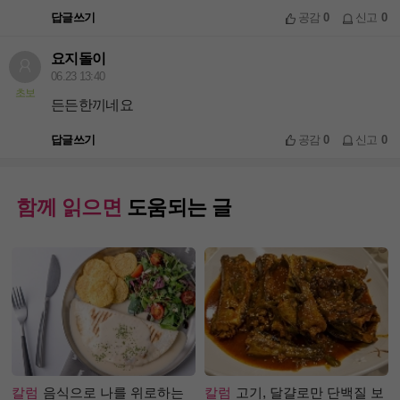
답글쓰기
공감
0
신고
0
요지돌이
06.23 13:40
초보
든든한끼네요
답글쓰기
공감
0
신고
0
함께 읽으면
도움되는 글
칼럼
음식으로 나를 위로하는
칼럼
고기, 달걀로만 단백질 보