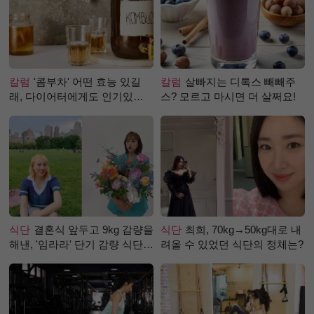
칼럼
'콤부차' 어떤 효능 있길
칼럼
살빠지는 디톡스 빼빼주
래, 다이어터에게도 인기있는
스? 모르고 마시면 더 살쩌요!
걸까?
식단
결혼식 앞두고 9kg 감량을
식단
최희, 70kg→50kg대로 내
해낸, '임라라' 단기 감량 식단
려올 수 있었던 식단의 정체는?
은?