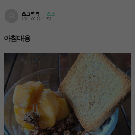
초코콕콕
초보
·
2021.06.22 11:54
아침대용