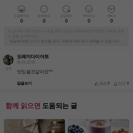
도움됐어요
응원해요
궁금해요
부러워요
예뻐요
0
0
0
0
0
※ 상대에 대한 비방이나 욕설 등의 댓글은 피해주세요! 따뜻한 격려와 응원
의 글을 남겨주세요~
-
댓글에 대한 신고가 접수될 경우, 내용에 따라 즉시 삭제될 수 있습니다.
도레미다이어트
06.24 13:50
정석
맛있을것같아요^^
답글쓰기
공감
0
신고
0
함께 읽으면
도움되는 글