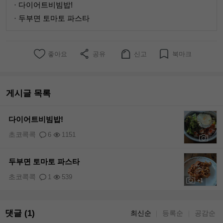
· 다이어트비빔밥!
· 두부면 토마토 파스타
좋아요
공유
신고
북마크
게시글 목록
다이어트비빔밥!
초코콕콕
6
1151
+1
두부면 토마토 파스타
초코콕콕
1
539
+1
댓글 (1)
최신순
등록순
공감순
｜
｜