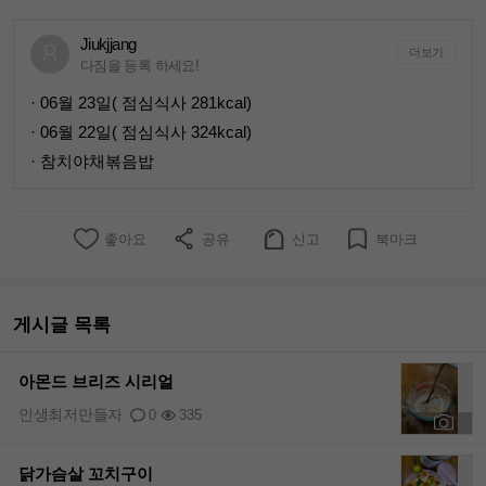
Jiukjjang
더보기
다짐을 등록 하세요!
· 06월 23일( 점심식사 281kcal)
· 06월 22일( 점심식사 324kcal)
· 참치야채볶음밥
좋아요
공유
신고
북마크
게시글 목록
아몬드 브리즈 시리얼
인생최저만들자
0
335
+1
닭가슴살 꼬치구이