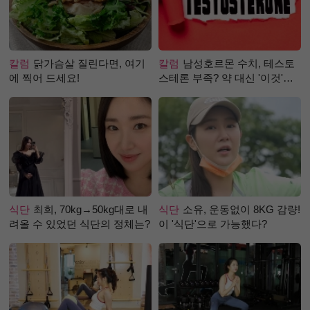
칼럼
닭가슴살 질린다면, 여기
칼럼
남성호르몬 수치, 테스토
에 찍어 드세요!
스테론 부족? 약 대신 '이것'으
로 극복 (진저샷 루틴)
식단
최희, 70kg→50kg대로 내
식단
소유, 운동없이 8KG 감량!
려올 수 있었던 식단의 정체는?
이 '식단'으로 가능했다?