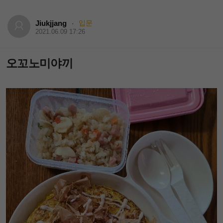
Jiukjjang
입문
·
2021.06.09 17:26
오꼬노미야끼