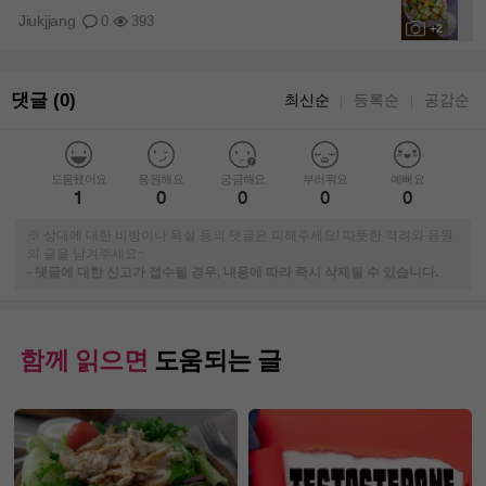
Jiukjjang
0
393
+2
댓글 (0)
최신순
등록순
공감순
｜
｜
도움됐어요
응원해요
궁금해요
부러워요
예뻐요
1
0
0
0
0
※ 상대에 대한 비방이나 욕설 등의 댓글은 피해주세요! 따뜻한 격려와 응원
의 글을 남겨주세요~
-
댓글에 대한 신고가 접수될 경우, 내용에 따라 즉시 삭제될 수 있습니다.
함께 읽으면
도움되는 글