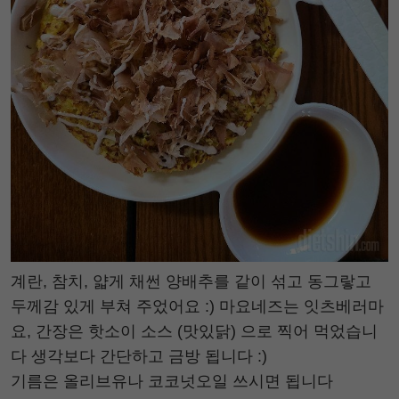
계란, 참치, 얇게 채썬 양배추를 같이 섞고 동그랗고
두께감 있게 부쳐 주었어요 :) 마요네즈는 잇츠베러마
요, 간장은 핫소이 소스 (맛있닭) 으로 찍어 먹었습니
다 생각보다 간단하고 금방 됩니다 :)
기름은 올리브유나 코코넛오일 쓰시면 됩니다