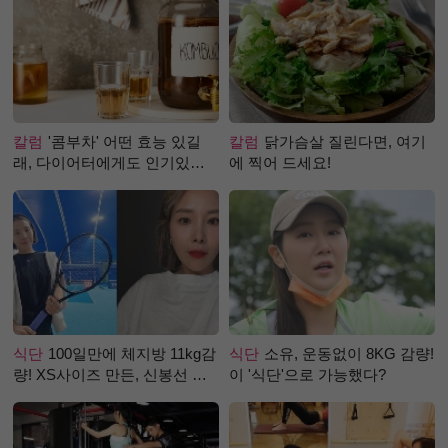
칼럼
'콤부차' 어떤 효능 있길
칼럼
닭가슴살 질린다면, 여기
래, 다이어터에게도 인기있는
에 찍어 드세요!
걸까?
식단
100일만에 체지방 11kg감
식단
소유, 운동없이 8KG 감량!
량! XS사이즈 만든, 신봉선 식
이 '식단'으로 가능했다?
단은?