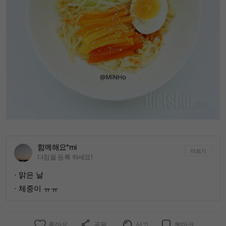
함께해요*mi
더보기
다짐을 등록 하세요!
· 맑은 날
· 체중이 ㅠㅠ
좋아요
공유
신고
북마크