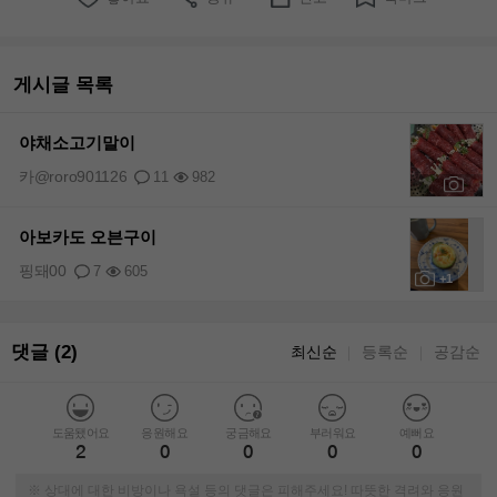
게시글 목록
야채소고기말이
카@roro901126
11
982
+1
아보카도 오븐구이
핑돼00
7
605
+1
댓글 (2)
최신순
등록순
공감순
｜
｜
도움됐어요
응원해요
궁금해요
부러워요
예뻐요
2
0
0
0
0
※ 상대에 대한 비방이나 욕설 등의 댓글은 피해주세요! 따뜻한 격려와 응원