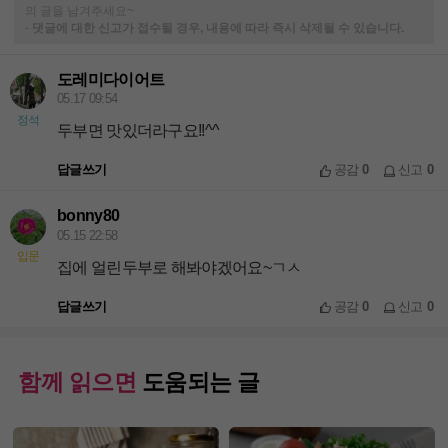
의 글을 남겨주세요~
-
댓글에 대한 신고가 접수될 경우, 내용에 따라 즉시 삭제될 수 있습니다.
도레미다이어트
05.17 09:54
정석
두부면 맛있더라구요!!^^
답글쓰기
공감
0
신고
0
bonny80
05.15 22:58
입문
집에 얼린두부로 해봐야겠어요~ㄱㅅ
답글쓰기
공감
0
신고
0
함께 읽으면
도움되는 글