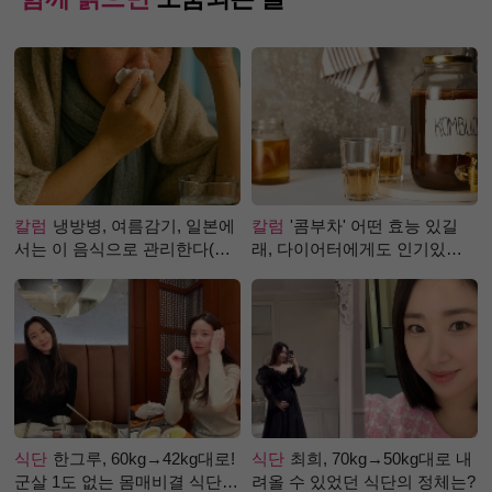
칼럼
냉방병, 여름감기, 일본에
칼럼
'콤부차' 어떤 효능 있길
서는 이 음식으로 관리한다(생
래, 다이어터에게도 인기있는
강즙 진저샷)
걸까?
식단
한그루, 60kg→42kg대로!
식단
최희, 70kg→50kg대로 내
군살 1도 없는 몸매비결 식단
려올 수 있었던 식단의 정체는?