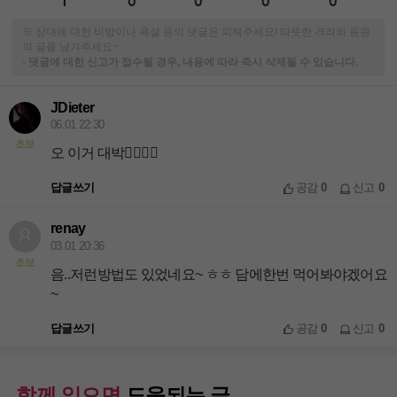
1
0
0
0
0
※ 상대에 대한 비방이나 욕설 등의 댓글은 피해주세요! 따뜻한 격려와 응원
의 글을 남겨주세요~
-
댓글에 대한 신고가 접수될 경우, 내용에 따라 즉시 삭제될 수 있습니다.
JDieter
06.01 22:30
초보
오 이거 대박👍🏻👍🏻
답글쓰기
공감
0
신고
0
renay
03.01 20:36
초보
음..저런방법도 있었네요~ ㅎㅎ 담에한번 먹어봐야겠어요
~
답글쓰기
공감
0
신고
0
함께 읽으면
도움되는 글