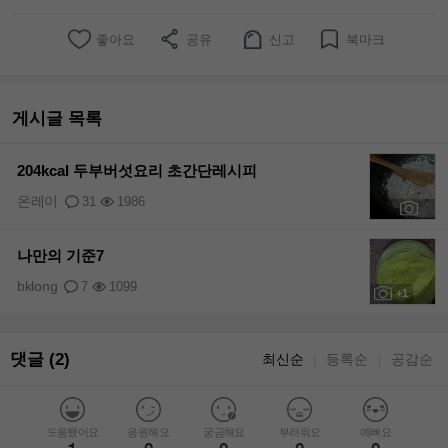
좋아요
공유
신고
북마크
게시글 목록
204kcal 두부버섯요리 초간단레시피
온레이
31
1986
+11
나만의 기준7
bklong
7
1099
+1
댓글 (2)
최신순
등록순
공감순
｜
｜
도움됐어요
응원해요
궁금해요
부러워요
예뻐요