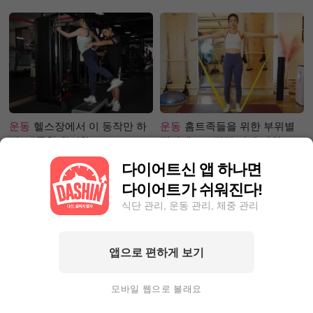
은?
운동
헬스장에서 이 동작만 하
운동
홈트족들을 위한 부위별
면, 애플힙 완성?!
필라테스 – 직각 어깨 라인 만
들기 편
다이어트신 앱 하나면
다이어트가 쉬워진다!
식단 관리, 운동 관리, 체중 관리
앱으로 편하게 보기
성공후기
71.1kg☞63.9kg! 한
성공후기
먹고 싶은 거 참아가
달에 7kg이상 감량하고 싶다
며 6.3kg이나 뺀, 그녀의 감량
모바일 웹으로 볼래요
면?
팁?