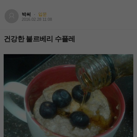
박써
입문
·
2016.02.28 11:08
건강한 불르베리 수플레