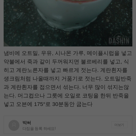
냄비에 오트밀, 우유, 시나몬 가루, 메이플시럽을 넣고
약불에서 죽과 같이 두꺼워지면 불르베리를 넣고, 식
히고 계란노른자를 넣고 빠르게 젓는다. 계란흰자를
생크림처럼 나올때까지 거품기로 젓는다. 오트밀반죽
과 계란흰자를 접으면서 섞는다. 너무 많이 섞지는않
는다. 머그컵으나 그릇에 오일로 코팅을 한뒤 반죽을
넣고 오븐에 175°로 30분동안 굽는다
박써
더보기
다짐을 등록 하세요!