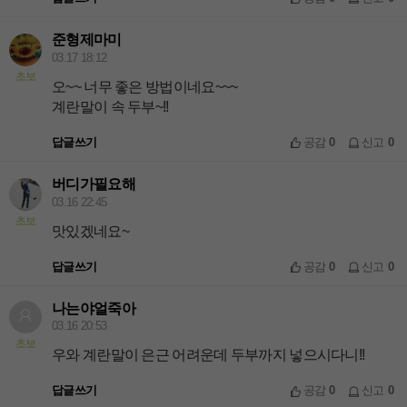
준형제마미
03.17 18:12
초보
오~~ 너무 좋은 방법이네요~~~
계란말이 속 두부~!!
답글쓰기
공감
0
신고
0
버디가필요해
03.16 22:45
초보
맛있겠네요~
답글쓰기
공감
0
신고
0
나는야얼죽아
03.16 20:53
초보
우와 계란말이 은근 어려운데 두부까지 넣으시다니!!
답글쓰기
공감
0
신고
0