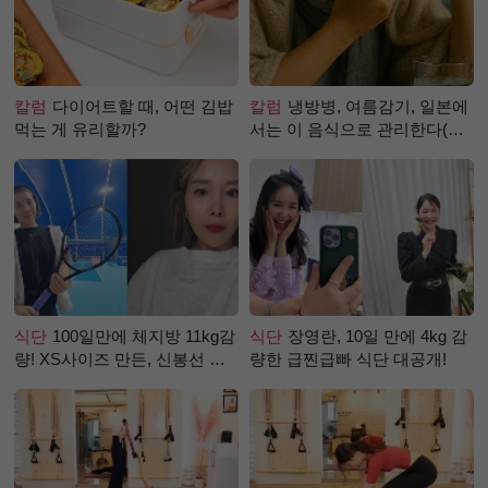
칼럼
다이어트할 때, 어떤 김밥
칼럼
냉방병, 여름감기, 일본에
먹는 게 유리할까?
서는 이 음식으로 관리한다(생
강즙 진저샷)
식단
100일만에 체지방 11kg감
식단
장영란, 10일 만에 4kg 감
량! XS사이즈 만든, 신봉선 식
량한 급찐급빠 식단 대공개!
단은?