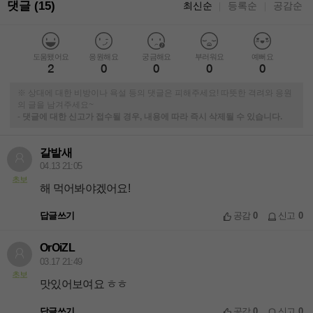
댓글 (15)
최신순
등록순
공감순
｜
｜
도움됐어요
응원해요
궁금해요
부러워요
예뻐요
2
0
0
0
0
※ 상대에 대한 비방이나 욕설 등의 댓글은 피해주세요! 따뜻한 격려와 응원
의 글을 남겨주세요~
-
댓글에 대한 신고가 접수될 경우, 내용에 따라 즉시 삭제될 수 있습니다.
갈밭새
04.13 21:05
초보
해 먹어봐야겠어요!
답글쓰기
공감
0
신고
0
OrOiZL
03.17 21:49
초보
맛있어보여요 ㅎㅎ
답글쓰기
공감
0
신고
0