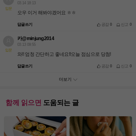
03.14 18:13
입문
오우 이거 해봐야겠어요 ㅎㅎ
답글쓰기
공감
0
신고
0
카@minjung2014
03.13 09:55
입문
와!! 엄청 간단하고 좋네요!!오늘 점심으로 당첨!
답글쓰기
공감
0
신고
0
더보기
함께 읽으면
도움되는 글