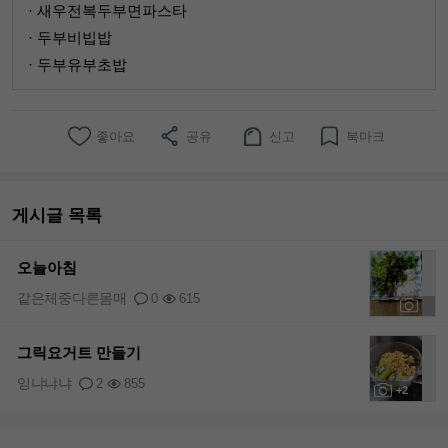
· 새우전복두부면파스타
· 두부비빕밥
· 두부유부초밥
좋아요
공유
신고
북마크
게시글 목록
오늘아침
같은체중다른몸매
0
615
+1
그릭요거트 만들기
잉냐냐냐
2
855
+2