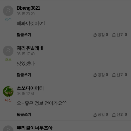
Bbang3821
03.15 20:20
정석
해봐야겟어여!
답글쓰기
공감
0
신고
0
체리츄빌레ㅔ
03.15 17:40
초보
맛있겠다
답글쓰기
공감
0
신고
0
쏘쏘다이어터
03.15 12:51
다신
오~ 좋은 정보 얻어가요^^
답글쓰기
공감
0
신고
0
뿌리클이너무조아