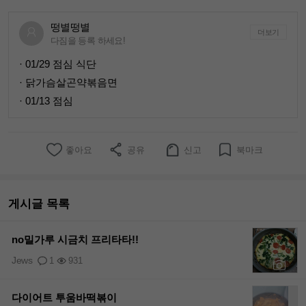
떵별떵별
더보기
다짐을 등록 하세요!
· 01/29 점심 식단
· 닭가슴살곤약볶음면
· 01/13 점심
좋아요
공유
신고
북마크
게시글 목록
no밀가루 시금치 프리타타!!
Jews
1
931
+2
다이어트 투움바떡볶이