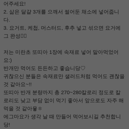
어주세요!
2. 삶은 달걀 3개를 으깨서 썰어둔 채소에 넣어줍니
다.
3. 요거트, 케첩, 머스터드, 후추 넣고 섞으면 요거에
그 완성👍🏻
저는 미란초 또띠아 1장에 속재료 넣어 말아먹었어
요:)
반개만 먹어도 든든하고 좋습니당♡
귀찮으신 분들은 속재료만 샐러드처럼 먹어도 괜찮을
것 같아요~!!
또띠아 반개 분량까지 총 270~280칼로리 정도로 칼
로리도 낮고 부담 없이 먹기 좋아서 앞으로도 자주 해
먹을 것 같아욯ㅎ
에그마요가 생각 날 때 만들어 먹어보시길 추천합니
당!