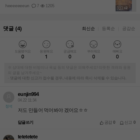
heeeeeeeun
7
1205
+2
댓글 (4)
최신순
등록순
공감순
｜
｜
도움됐어요
응원해요
궁금해요
부러워요
예뻐요
0
1
0
0
0
※ 상대에 대한 비방이나 욕설 등의 댓글은 피해주세요! 따뜻한 격려와 응원
의 글을 남겨주세요~
-
댓글에 대한 신고가 접수될 경우, 내용에 따라 즉시 삭제될 수 있습니다.
eunjin994
04.22 11:34
정석
저도 만들어 먹어봐야 겠어요ㅎㅎ
답글쓰기
공감
0
신고
0
tetetetete