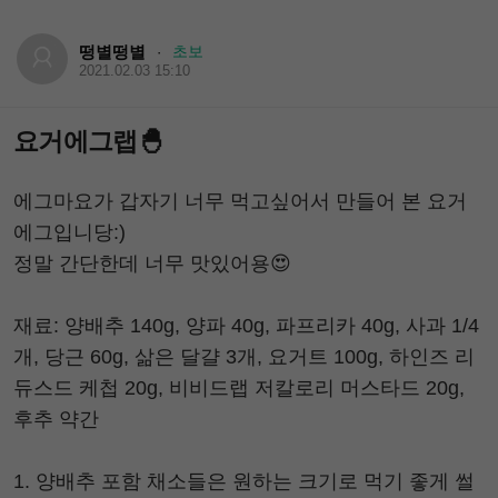
떵별떵별
초보
·
2021.02.03 15:10
요거에그랩🐣
에그마요가 갑자기 너무 먹고싶어서 만들어 본 요거
에그입니당:)
정말 간단한데 너무 맛있어용😍
재료: 양배추 140g, 양파 40g, 파프리카 40g, 사과 1/4
개, 당근 60g, 삶은 달걀 3개, 요거트 100g, 하인즈 리
듀스드 케첩 20g, 비비드랩 저칼로리 머스타드 20g,
후추 약간
1. 양배추 포함 채소들은 원하는 크기로 먹기 좋게 썰