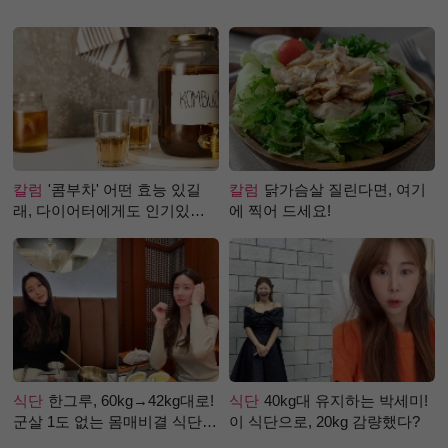
칼럼
'콤부차' 어떤 효능 있길
칼럼
닭가슴살 질린다면, 여기
래, 다이어터에게도 인기있는
에 찍어 드세요!
걸까?
식단
한그루, 60kg→42kg대로!
식단
40kg대 유지하는 박세미!
군살 1도 없는 몸매비결 식단
이 식단으로, 20kg 감량했다?
은?