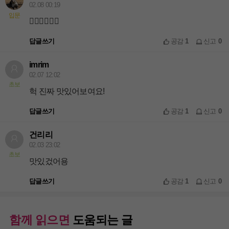
02.08 00:19
입문
👍🏻👍🏻👍🏻
답글쓰기
공감
1
신고
0
imrim
02.07 12:02
초보
헉 진짜 맛있어보여요!
답글쓰기
공감
1
신고
0
건리리
02.03 23:02
초보
맛있겄어용
답글쓰기
공감
1
신고
0
함께 읽으면
도움되는 글