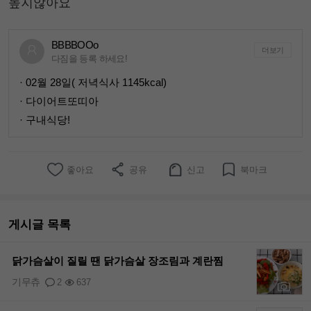
높지않아요
BBBBOOo
더보기
다짐을 등록 하세요!
· 02월 28일( 저녁식사 1145kcal)
· 다이어트또띠아
· 구내식당!
좋아요
공유
신고
북마크
게시글 목록
닭가슴살이 질릴 땐 닭가슴살 장조림과 계란찜
기무츄
2
637
+1