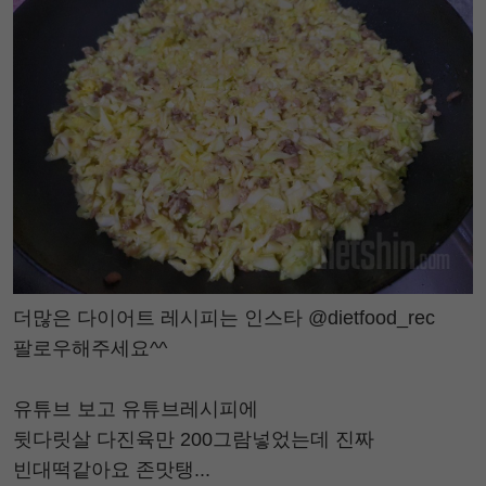
더많은 다이어트 레시피는 인스타 @dietfood_rec
팔로우해주세요^^
유튜브 보고 유튜브레시피에
뒷다릿살 다진육만 200그람넣었는데 진짜
빈대떡같아요 존맛탱...