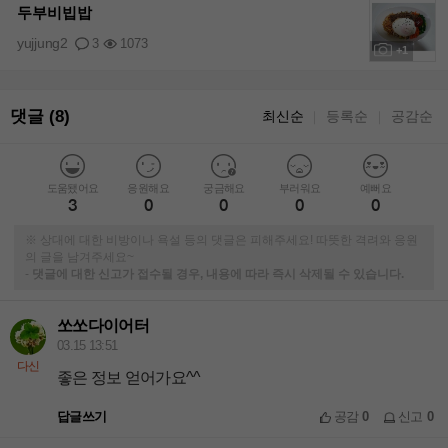
두부비빕밥
yujjung2
3
1073
+1
댓글 (8)
최신순
등록순
공감순
｜
｜
도움됐어요
응원해요
궁금해요
부러워요
예뻐요
3
0
0
0
0
※ 상대에 대한 비방이나 욕설 등의 댓글은 피해주세요! 따뜻한 격려와 응원
의 글을 남겨주세요~
-
댓글에 대한 신고가 접수될 경우, 내용에 따라 즉시 삭제될 수 있습니다.
쏘쏘다이어터
03.15 13:51
다신
좋은 정보 얻어가요^^
답글쓰기
공감
0
신고
0