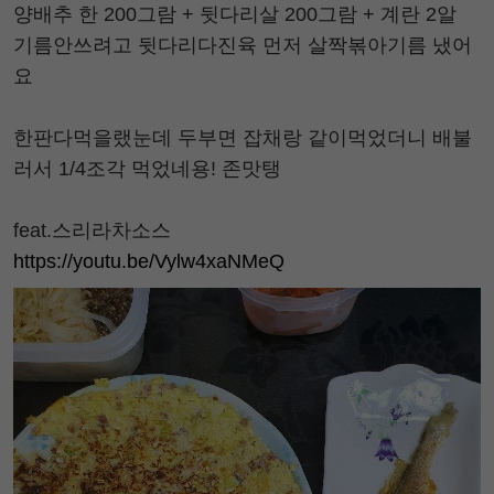
양배추 한 200그람 + 뒷다리살 200그람 + 계란 2알
기름안쓰려고 뒷다리다진육 먼저 살짝볶아기름 냈어
요
한판다먹을랬눈데 두부면 잡채랑 같이먹었더니 배불
러서 1/4조각 먹었네용! 존맛탱
feat.스리라차소스
https://youtu.be/Vylw4xaNMeQ