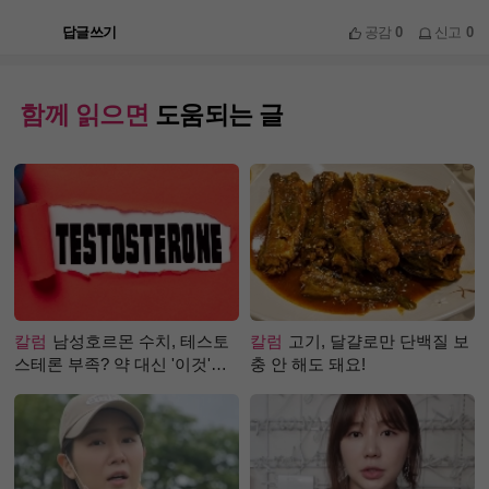
답글쓰기
공감
0
신고
0
함께 읽으면
도움되는 글
칼럼
남성호르몬 수치, 테스토
칼럼
고기, 달걀로만 단백질 보
스테론 부족? 약 대신 '이것'으
충 안 해도 돼요!
로 극복 (진저샷 루틴)