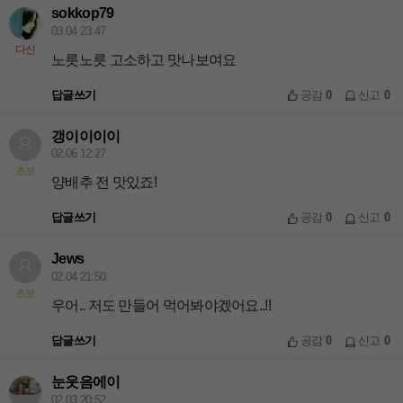
sokkop79
03.04 23:47
다신
노릇노릇 고소하고 맛나보여요
답글쓰기
공감
0
신고
0
갱이이이이
02.06 12:27
초보
양배추 전 맛있죠!
답글쓰기
공감
0
신고
0
Jews
02.04 21:50
초보
우어.. 저도 만들어 먹어봐야겠어요..!!
답글쓰기
공감
0
신고
0
눈웃음에이
02.03 20:52