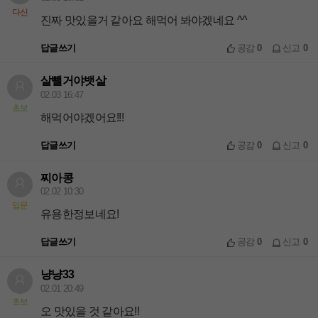
다신
진짜 맛있을거 같아요 해먹어 봐야겠네요 ^^
답글쓰기
공감
0
신고
0
살뺄거야뱃살
02.03 16:47
초보
해먹어야겠어요!!!
답글쓰기
공감
0
신고
0
찌아콩
02.02 10:30
입문
유용한정보네요!
답글쓰기
공감
0
신고
0
냥냥33
02.01 20:49
초보
오 맛있을 것 같아요!!