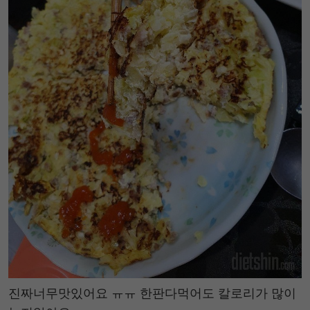
진짜너무맛있어요 ㅠㅠ 한판다먹어도 칼로리가 많이