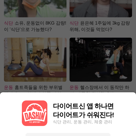
식단
소유, 운동없이 8KG 감량!
식단
윤은혜 1주일에 3kg 감량
이 '식단'으로 가능했다?
위해, 이것들 먹었다?
운동
홈트족들을 위한 부위별
운동
헬스장에서 이 동작만 하
필라테스 – 허벅지 안쪽 라인
면, 애플힙 완성?! -2탄-
만들기편
다이어트신 앱 하나면
다이어트가 쉬워진다!
식단 관리, 운동 관리, 체중 관리