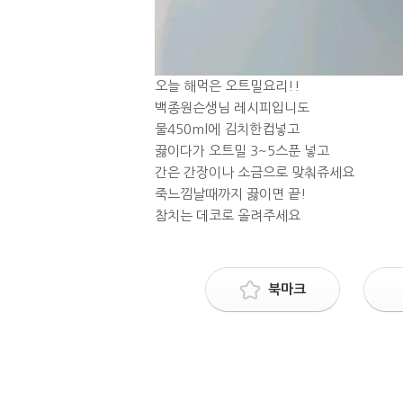
오늘 해먹은 오트밀요리!!
백종원슨생님 레시피입니도
물450ml에 김치한컵넣고
끓이다가 오트밀 3~5스푼 넣고
간은 간장이나 소금으로 맞춰쥬세요
죽느낌날때까지 끓이면 끝!
참치는 데코로 올려주세요
북마크