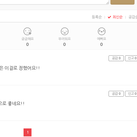
등록순
최신순
공감
궁금해요
부러워요
예뻐요
0
0
0
공감
0
신고
0
은 이걸로 정했어요!!
공감
0
신고
0
로 좋네요!!
1