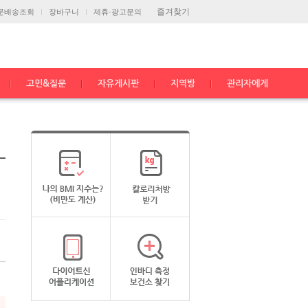
즐겨찾기
문배송조회
장바구니
제휴·광고문의
고민&질문
자유게시판
지역방
관리자에게