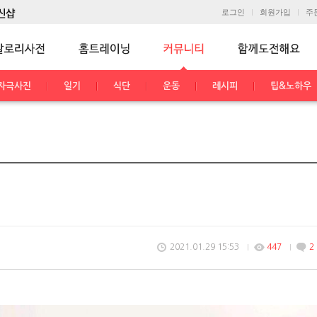
로그인
회원가입
주
자극사진
일기
식단
운동
레시피
팁&노하우
2021.01.29 15:53
447
2