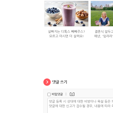
살빠지는 디톡스 빼빼주스?
결혼식 앞두고
모르고 마시면 더 살쩌요!
해낸, '임라라
단
|
비밀댓글