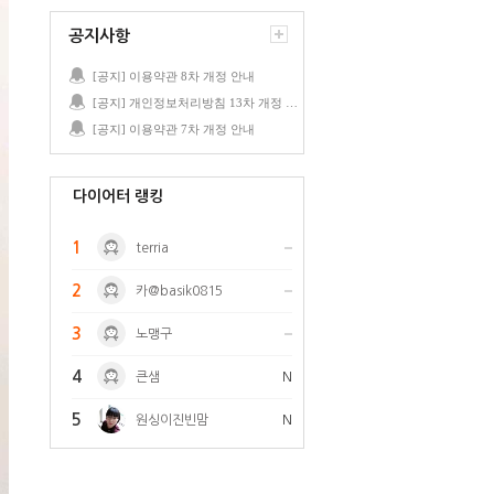
공지사항
[공지] 이용약관 8차 개정 안내
[공지] 개인정보처리방침 13차 개정 안내
[공지] 이용약관 7차 개정 안내
다이어터 랭킹
1
terria
2
카@basik0815
3
노맹구
4
큰샘
N
5
원싱이진빈맘
N