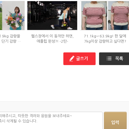
 9kg 감량을
헬스장에서 이 동작만 하면,
71.1kg☞63.9kg! 한 달에
' 단기 감량 식
애플힙 완성?! -2탄-
7kg이상 감량하고 싶다면?
은?