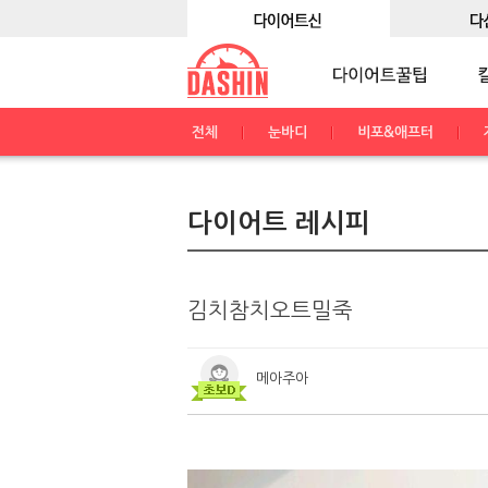
전체
눈바디
비포&애프터
다이어트 레시피
김치참치오트밀죽
메아주아