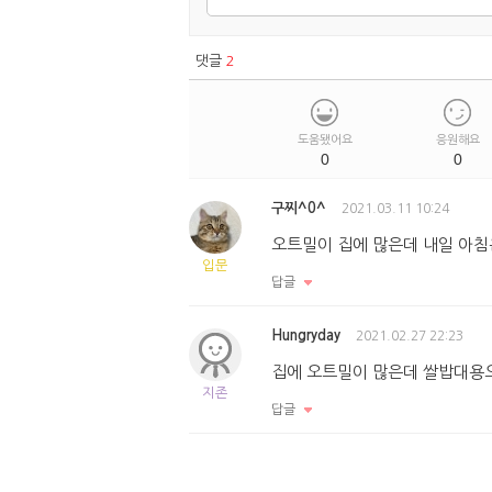
댓글
2
도움됐어요
응원해요
0
0
구찌^0^
2021.03.11 10:24
오트밀이 집에 많은데 내일 아침
입문
답글
Hungryday
2021.02.27 22:23
집에 오트밀이 많은데 쌀밥대용으
지존
답글