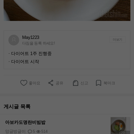
May1223
더보기
다짐을 등록 하세요!
· 다이어트 1주 진행중
· 다이어트 시작
좋아요
공유
신고
북마크
게시글 목록
아보카도명란비빔밥
앙글방글이
5
514