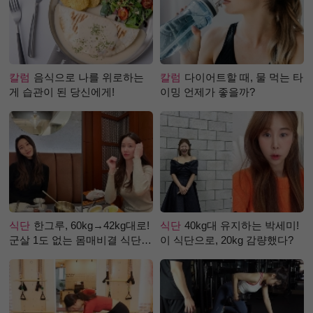
칼럼
음식으로 나를 위로하는
칼럼
다이어트할 때, 물 먹는 타
게 습관이 된 당신에게!
이밍 언제가 좋을까?
식단
한그루, 60kg→42kg대로!
식단
40kg대 유지하는 박세미!
군살 1도 없는 몸매비결 식단
이 식단으로, 20kg 감량했다?
은?