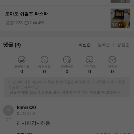
+1
토마토 쉬림프 파스타
곰팅2233
2
498
+1
댓글 (3)
최신순
등록순
공감순
｜
｜
도움됐어요
응원해요
궁금해요
부러워요
예뻐요
0
0
0
0
0
※ 상대에 대한 비방이나 욕설 등의 댓글은 피해주세요! 따뜻한 격려와 응원
의 글을 남겨주세요~
-
댓글에 대한 신고가 접수될 경우, 내용에 따라 즉시 삭제될 수 있습니다.
kimink20
01.23 09:34
정석
레시피 감사해용