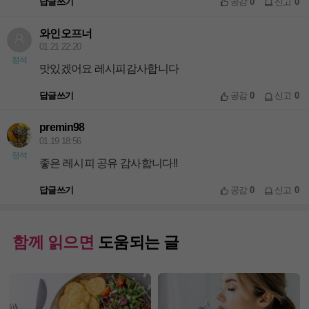
답글쓰기
공감
0
신고
0
와인오프너
01.21 22:20
정석
맛있겠어요 레시피감사합니다
답글쓰기
공감
0
신고
0
premin98
01.19 18:56
정석
좋은 레시피 공유 감사합니다!!
답글쓰기
공감
0
신고
0
함께 읽으면
도움되는 글