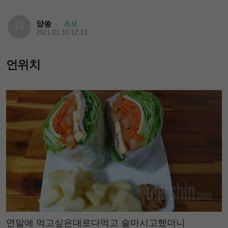
양쏭
초보
·
2021.01.10 12:13
언위치
연말에 먹고싶은대로다먹고 술마시고했더니