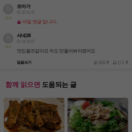
조마가
01.18 21:47
초보
비밀 댓글 입니다.
서네28
01.14 22:57
초보
맛있을것같아요 저도 만들어봐야겠어요
답글쓰기
공감
0
신고
0
함께 읽으면
도움되는 글