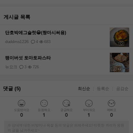
게시글 목록
단호박에그슬럿😀(짱마시써용)
duddms1226
4
683
+3
팽이버섯 토마토파스타
뉴요크
3
726
+1
댓글 (5)
최신순
등록순
공감순
｜
｜
도움됐어요
응원해요
궁금해요
부러워요
예뻐요
0
1
0
1
0
※ 상대에 대한 비방이나 욕설 등의 댓글은 피해주세요! 따뜻한 격려와 응원
의 글을 남겨주세요~