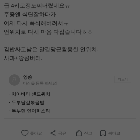
급 4키로정도쪄버렸네요ㅠ
주중엔 식단잘하다가
어제 다시 폭식해버려서ㅠ
언위치로 다시 마음 다잡습니다ㅎㅎ
김밥싸고남은 달걀당근활용한 언위치.
사과+땅콩버터.
양쏭
더보기
다짐을 등록 하세요!
· 치아바타 샌드위치
· 두부달걀볶음밥
· 두부면 연어파스타
좋아요
공유
신고
북마크