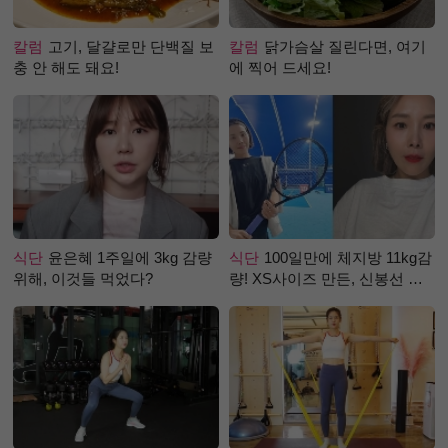
칼럼
고기, 달걀로만 단백질 보
칼럼
닭가슴살 질린다면, 여기
충 안 해도 돼요!
에 찍어 드세요!
식단
윤은혜 1주일에 3kg 감량
식단
100일만에 체지방 11kg감
위해, 이것들 먹었다?
량! XS사이즈 만든, 신봉선 식
단은?