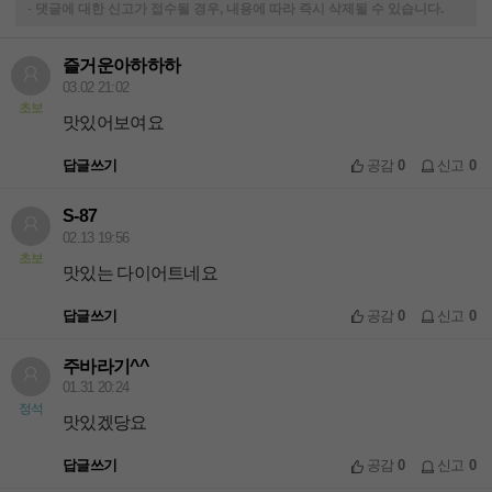
-
댓글에 대한 신고가 접수될 경우, 내용에 따라 즉시 삭제될 수 있습니다.
즐거운아하하하
03.02 21:02
초보
맛있어보여요
답글쓰기
공감
0
신고
0
S-87
02.13 19:56
초보
맛있는 다이어트네요
답글쓰기
공감
0
신고
0
주바라기^^
01.31 20:24
정석
맛있겠당요
답글쓰기
공감
0
신고
0