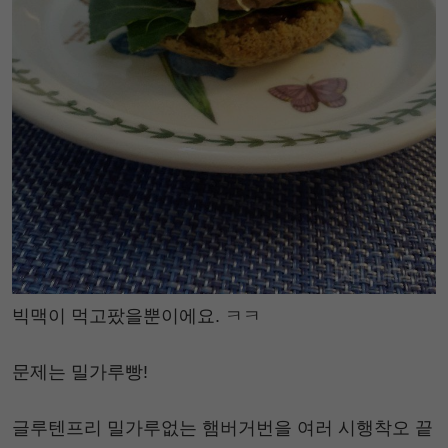
빅맥이 먹고팠을뿐이에요. ㅋㅋ
문제는 밀가루빵!
글루텐프리 밀가루없는 햄버거번을 여러 시행착오 끝