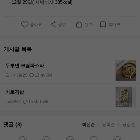
· 12월 29일( 저녁식사 335kcal)
좋아요
공유
신고
북마크
게시글 목록
두부면 크림파스타
딜라이트29
12
694
+1
키토김밥
tun8862
15
1546
+1
댓글 (3)
최신순
등록순
공감순
｜
｜