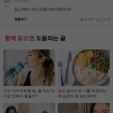
01.01 19:55
정석
참고해서 저도 만들어봐야겠어요!
답글쓰기
공감
0
신고
0
함께 읽으면
도움되는 글
칼럼
다이어트할 때, 물 먹는 타
칼럼
음식으로 나를 위로하는
이밍 언제가 좋을까?
게 습관이 된 당신에게!