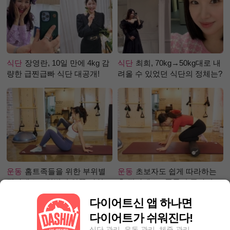
식단
장영란, 10일 만에 4kg 감
식단
최희, 70kg→50kg대로 내
량한 급찐급빠 식단 대공개!
려올 수 있었던 식단의 정체는?
운동
홈트족들을 위한 부위별
운동
초보자도 쉽게 따라하는
필라테스 – 허벅지 안쪽 라인
홈 필라테스 - 폼롤러 종아리 알
만들기편
빼기 편
다이어트신 앱 하나면
다이어트가 쉬워진다!
식단 관리, 운동 관리, 체중 관리