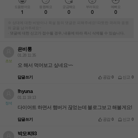
도움됐어요
응원해요
궁금해요
부러워요
예뻐요
1
0
0
0
0
※ 상대에 대한 비방이나 욕설 등의 댓글은 피해주세요! 따뜻한 격려와 응원
의 글을 남겨주세요~
-
댓글에 대한 신고가 접수될 경우, 내용에 따라 즉시 삭제될 수 있습니다.
은비룽
01.28 11:35
초보
오 해서 먹어보고 싶네요~~
답글쓰기
공감
0
신고
0
!hyuna
01.11 19:13
정석
다이어트 하면서 햄버거 끊었는데 블로그보고 해볼게요!
답글쓰기
공감
0
신고
0
박모찌93