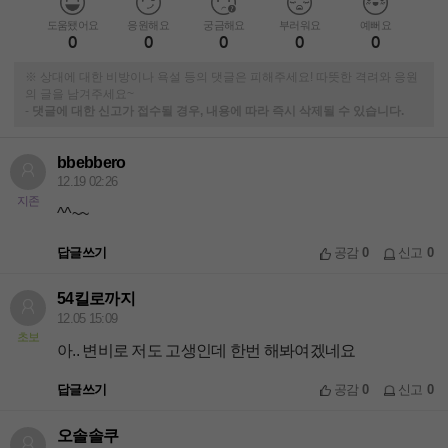
도움됐어요
응원해요
궁금해요
부러워요
예뻐요
0
0
0
0
0
※ 상대에 대한 비방이나 욕설 등의 댓글은 피해주세요! 따뜻한 격려와 응원
의 글을 남겨주세요~
-
댓글에 대한 신고가 접수될 경우, 내용에 따라 즉시 삭제될 수 있습니다.
bbebbero
12.19 02:26
지존
^^~~
답글쓰기
공감
0
신고
0
54킬로까지
12.05 15:09
초보
아.. 변비로 저도 고생인데 한번 해봐여겠네요
답글쓰기
공감
0
신고
0
오솔솔쿠