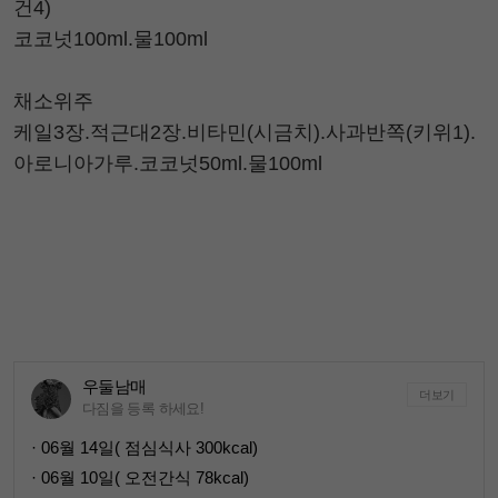
건4)
코코넛100ml.물100ml
채소위주
케일3장.적근대2장.비타민(시금치).사과반쪽(키위1).
아로니아가루.코코넛50ml.물100ml
우둘남매
더보기
다짐을 등록 하세요!
· 06월 14일( 점심식사 300kcal)
· 06월 10일( 오전간식 78kcal)