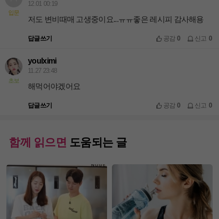
12.01 00:19
입문
저도 변비때매 고생중이요...ㅠㅠ좋은 레시피 감사해용
답글쓰기
공감
0
신고
0
youlximi
11.27 23:48
초보
해먹어야겠어요
답글쓰기
공감
0
신고
0
함께 읽으면
도움되는 글