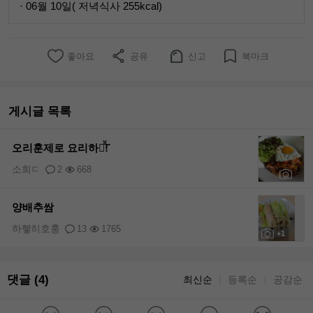
· 06월 10일( 저녁식사 255kcal)
좋아요
공유
신고
북마크
게시글 목록
오리훈제로 요리하기̊̈!̆̈
소희ㄷ
2
668
+1
양배추쌈
하헿히호훙
13
1765
+1
댓글 (4)
최신순
등록순
공감순
｜
｜