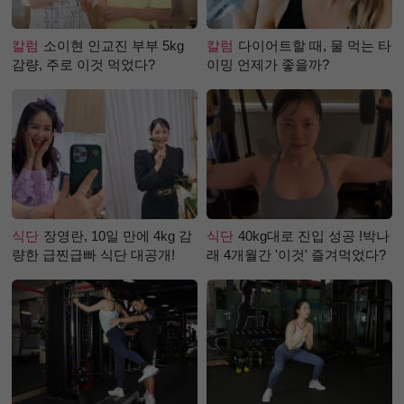
칼럼
소이현 인교진 부부 5kg
칼럼
다이어트할 때, 물 먹는 타
감량, 주로 이것 먹었다?
이밍 언제가 좋을까?
식단
장영란, 10일 만에 4kg 감
식단
40kg대로 진입 성공 !박나
량한 급찐급빠 식단 대공개!
래 4개월간 '이것' 즐겨먹었다?