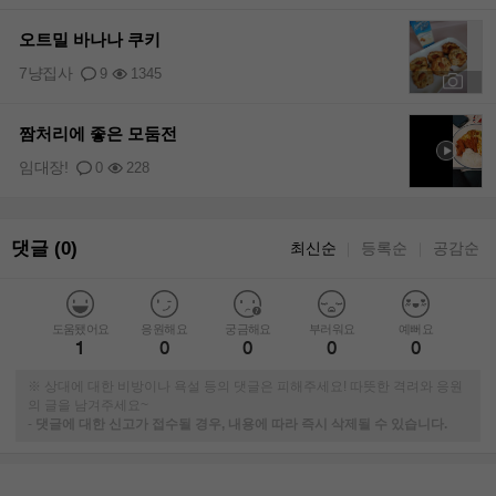
오트밀 바나나 쿠키
7냥집사
9
1345
+1
짬처리에 좋은 모둠전
임대장!
0
228
댓글 (0)
최신순
등록순
공감순
｜
｜
도움됐어요
응원해요
궁금해요
부러워요
예뻐요
1
0
0
0
0
※ 상대에 대한 비방이나 욕설 등의 댓글은 피해주세요! 따뜻한 격려와 응원
의 글을 남겨주세요~
-
댓글에 대한 신고가 접수될 경우, 내용에 따라 즉시 삭제될 수 있습니다.