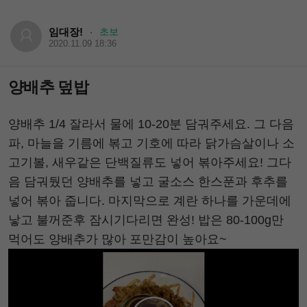
임대장!
초보
·
2020.11.09 18:36
양배추 덮밥
양배추 1/4 잘라서 물에 10-20분 담궈주세요. 그 다음
파, 마늘을 기름에 볶고 기호에 따라 닭가슴살이나 소
고기볼, 새우같은 단백질류도 넣어 볶아주세요! 그다
음 담궈뒀던 양배추를 넣고 굴소스 한스푼과 후추를
넣어 볶아 줍니다. 마지막으로 계란 하나를 가운데에
낳고 불꺼준후 잠시기다리면 완성! 밥은 80-100g만
먹어도 양배추가 많아 포만감이 높아요~