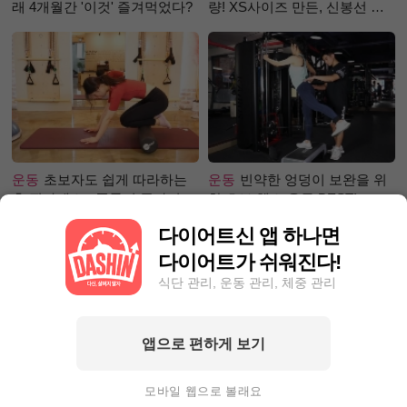
래 4개월간 '이것' 즐겨먹었다?
량! XS사이즈 만든, 신봉선 식
단은?
운동
초보자도 쉽게 따라하는
운동
빈약한 엉덩이 보완을 위
홈 필라테스 - 폼롤러 종아리 알
한 초보 헬스 운동 BEST!
빼기 편
다이어트신 앱 하나면
다이어트가 쉬워진다!
식단 관리, 운동 관리, 체중 관리
앱으로 편하게 보기
성공후기
80kg 넘어 뺄 엄두가
성공후기
90kg대에서 80kg대
안 난다면? 9Kg 감량한 그녀처
로 빼는 데 1달 걸려! 폭풍감량
모바일 웹으로 볼래요