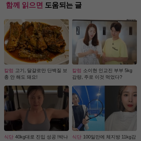
함께 읽으면
도움되는 글
칼럼
고기, 달걀로만 단백질 보
칼럼
소이현 인교진 부부 5kg
충 안 해도 돼요!
감량, 주로 이것 먹었다?
식단
40kg대로 진입 성공 !박나
식단
100일만에 체지방 11kg감