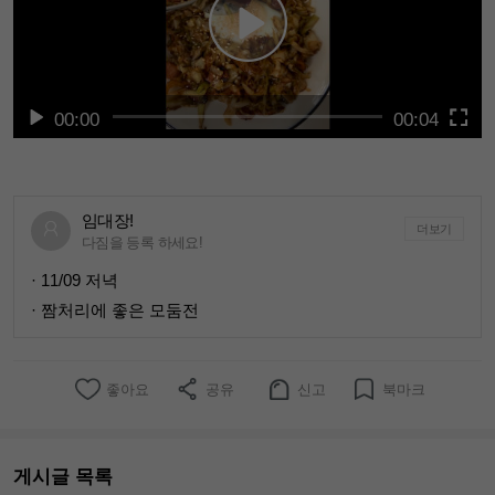
00:00
00:04
임대장!
더보기
다짐을 등록 하세요!
· 11/09 저녁
· 짬처리에 좋은 모둠전
좋아요
공유
신고
북마크
게시글 목록