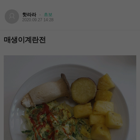
핫라라
초보
·
2020.09.27 14:28
매생이계란전