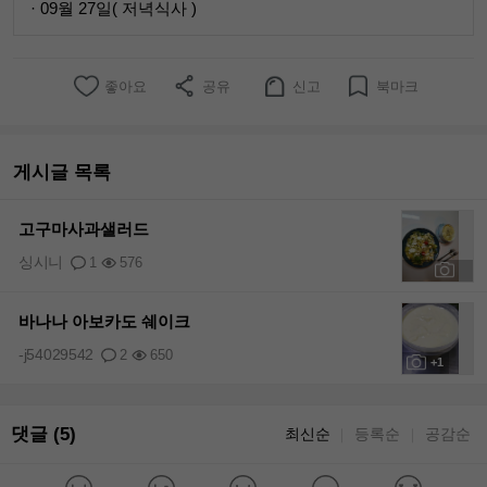
· 09월 27일( 저녁식사 )
좋아요
공유
신고
북마크
게시글 목록
고구마사과샐러드
싱시니
1
576
+1
바나나 아보카도 쉐이크
-j54029542
2
650
+1
댓글 (5)
최신순
등록순
공감순
｜
｜