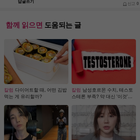
답글쓰기
신고
0
함께 읽으면
도움되는 글
칼럼
다이어트할 때, 어떤 김밥
칼럼
남성호르몬 수치, 테스토
먹는 게 유리할까?
스테론 부족? 약 대신 '이것'으
로 극복 (진저샷 루틴)