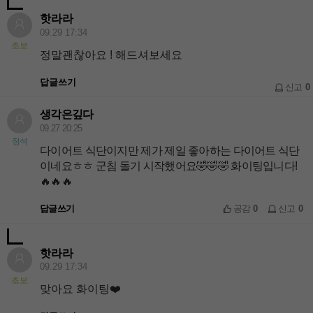
핫라라
09.29 17:34
초보
정말괜찮아요 ! 해드셔보세요
답글쓰기
신고
0
생각은깊다
09.27 20:25
정석
다이어트 식단이지만 제가 제일 좋아하는 다이어트 식단
이네요ㅎㅎ 군침 돌기 시작했어요🤣🤣🤣 화이팅입니다!
🔥🔥🔥
답글쓰기
공감
0
신고
0
핫라라
09.29 17:34
초보
맞아요 화이팅❤️