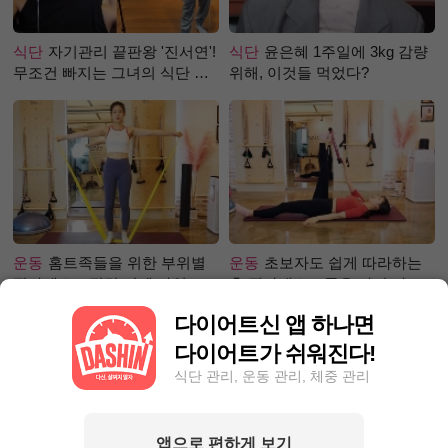
식단
자기관리 끝판왕 '진서연'!
식단
윤은혜 1주일에 3kg 감량
무조건 빠지는 그녀의 식단 정
위해, 이것들 먹었다?
체는?
운동
홈트족들을 위한 부위별
운동
초보자도 쉽게 따라하는
필라테스 – 직각 어깨 라인 만
홈 필라테스 – 곧은 다리 라인
들기 편
만들기 편
다이어트신 앱 하나면
다이어트가 쉬워진다!
식단 관리, 운동 관리, 체중 관리
앱으로 편하게 보기