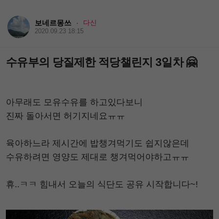
보네르몽쓰
다신
·
2020.09.23 18:15
수유부의 당질제한 적당챌린지 3일차 🤗
아무래도 모유수유를 하고있다보니
진짜 돌아서면 허기지네요ㅠㅠ
육아하느라 제시간에 밥챙겨먹기도 쉽지않은데
수유하려면 영양도 제대로 챙겨먹어야하고ㅠㅠ
휴..ㅋㅋ 힘내서 오늘의 식단도 공유 시작합니다~!