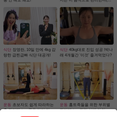
강즙 진저샷)
식단
장영란, 10일 만에 4kg 감
식단
40kg대로 진입 성공 !박나
량한 급찐급빠 식단 대공개!
래 4개월간 '이것' 즐겨먹었다?
운동
초보자도 쉽게 따라하는
운동
홈트족들을 위한 부위별
홈 필라테스 – 곧은 다리 라인
필라테스 – 직각 어깨 라인 만
만들기 편
들기 편