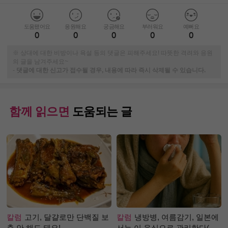
도움됐어요
응원해요
궁금해요
부러워요
예뻐요
0
0
0
0
0
※ 상대에 대한 비방이나 욕설 등의 댓글은 피해주세요! 따뜻한 격려와 응원
의 글을 남겨주세요~
-
댓글에 대한 신고가 접수될 경우, 내용에 따라 즉시 삭제될 수 있습니다.
함께 읽으면
도움되는 글
칼럼
고기, 달걀로만 단백질 보
칼럼
냉방병, 여름감기, 일본에
충 안 해도 돼요!
서는 이 음식으로 관리한다(생