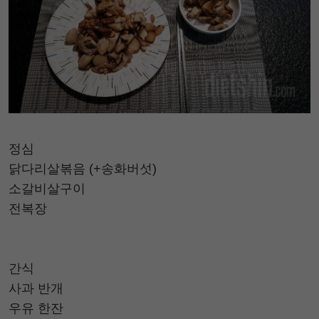
정심
닭다리살볶음 (+송화버섯)
소갈비살구이
전복장
간식
사과 반개
우유 한잔