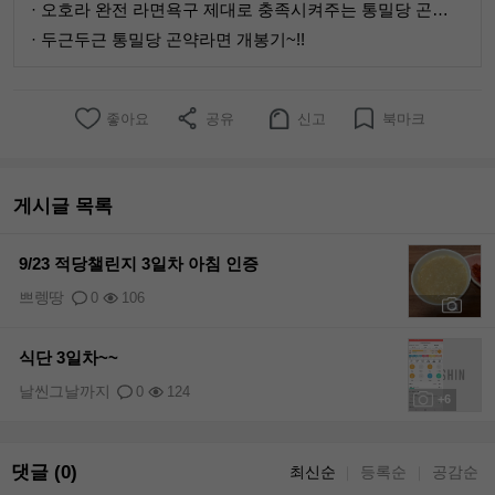
· 오호라 완전 라면욕구 제대로 충족시켜주는 통밀당 곤약라면!!
· 두근두근 통밀당 곤약라면 개봉기~!!
좋아요
공유
신고
북마크
게시글 목록
9/23 적당챌린지 3일차 아침 인증
쁘렝땅
0
106
+3
식단 3일차~~
날씬그날까지
0
124
+6
댓글 (0)
최신순
등록순
공감순
｜
｜