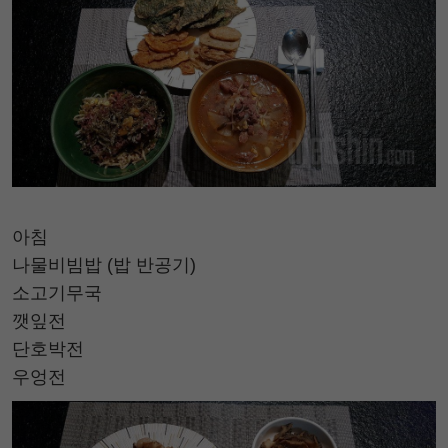
아침
나물비빔밥 (밥 반공기)
소고기무국
깻잎전
단호박전
우엉전