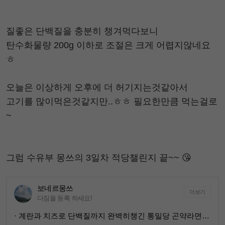
질좋은 단백질을 충분히 챙겨먹다보니
탄수화물량 200g 이하로 조절은 크게 어렵지않네요
ㅎ
오늘은 이상하게 오후에 더 허기지는것같아서
고기를 많이먹은것같지만..ㅎㅎ 필요한만큼 먹는걸로
~
그럼 수유부 몽쓰의 3일차 적당챌린지 끝~~ 😘
보네르몽쓰
더보기
다짐을 등록 하세요!
· 계란과 치즈로 단백질까지 완벽히챙긴 통밀당 곤약라면 🧡