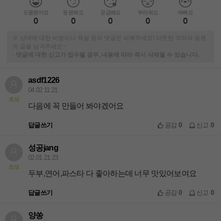
도움됐어요
응원해요
궁금해요
부러워요
예뻐요
0
0
0
0
0
※ 상대에 대한 비방이나 욕설 등의 댓글은 피해주세요! 따뜻한 격려와 응원
의 글을 남겨주세요~
-
댓글에 대한 신고가 접수될 경우, 내용에 따라 즉시 삭제될 수 있습니다.
asdf1226
04.02 11:21
초보
다음에 꼭 만들어 봐야겠어요
답글쓰기
공감
0
신고
0
성공jang
02.01 21:23
초보
두부,연어,파스타 다 좋아하는데 너무 맛있어보여요
답글쓰기
공감
0
신고
0
양쏭