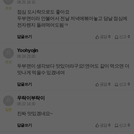
08.25 18:10
초보
점심 도시락으로도 좋아요
두부면이라 안불어서 전날 저녁에볶아놓고 담날 점심에
전자렌지 돌려먹어도됨ㅋ
답글쓰기
공감
0
신고
0
Yoohyojin
08.24 23:20
초보
두부면이 생각보다 맛있더라구요! 연어도 같이 먹으면 더
맛나게 먹을수 있겠네여
답글쓰기
공감
0
신고
0
우락이부락이
08.22 14:30
입문
진짜 맛있겠네요~
답글쓰기
공감
0
신고
0