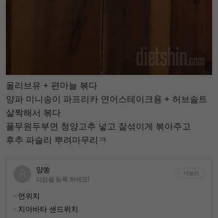
올리브유 + 편마늘 볶다
양파 미니송이 파프리카 연어스테이크용 + 허브솔트
살짝해서 볶다
풀무원두부면 청양고추 넣고 잘섞이게 볶아주고
후추 파슬리 뿌려마무리ㅋ
양쏭
더보기
다짐을 등록 하세요!
· 언위치
· 치아바타 샌드위치