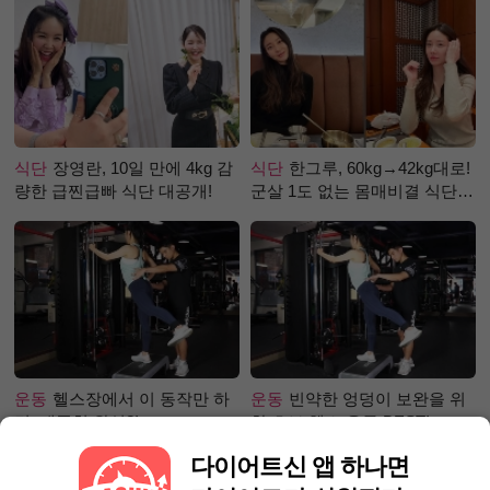
식단
장영란, 10일 만에 4kg 감
식단
한그루, 60kg→42kg대로!
량한 급찐급빠 식단 대공개!
군살 1도 없는 몸매비결 식단
은?
운동
헬스장에서 이 동작만 하
운동
빈약한 엉덩이 보완을 위
면, 애플힙 완성?!
한 초보 헬스 운동 BEST!
다이어트신 앱 하나면