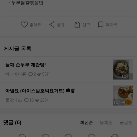
· 두부달걀볶음밥
좋아요
공유
신고
북마크
게시글 목록
들깨 순두부 계란탕!
바니바니쥬
2
537
+1
아밤요 (아이스밤호박요거트) 🎃🍨
물갖다조
15
1234
+4
댓글 (6)
최신순
등록순
공감순
｜
｜