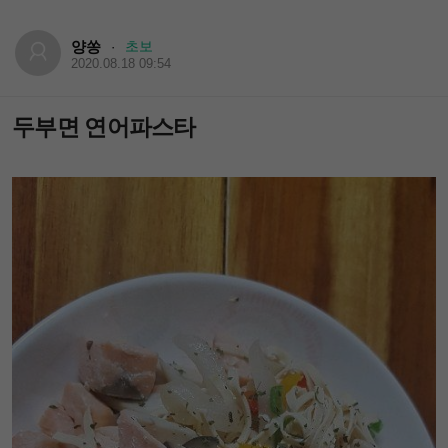
양쏭
초보
·
2020.08.18 09:54
두부면 연어파스타