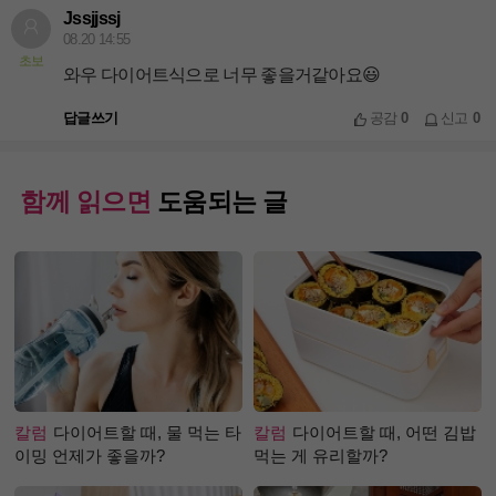
Jssjjssj
08.20 14:55
초보
와우 다이어트식으로 너무 좋을거같아요😃
답글쓰기
공감
0
신고
0
함께 읽으면
도움되는 글
칼럼
다이어트할 때, 물 먹는 타
칼럼
다이어트할 때, 어떤 김밥
이밍 언제가 좋을까?
먹는 게 유리할까?