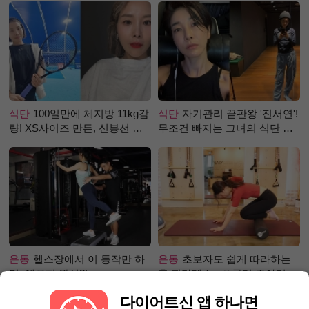
식단
100일만에 체지방 11kg감
식단
자기관리 끝판왕 '진서연'!
량! XS사이즈 만든, 신봉선 식
무조건 빠지는 그녀의 식단 정
단은?
체는?
운동
헬스장에서 이 동작만 하
운동
초보자도 쉽게 따라하는
면, 애플힙 완성?!
홈 필라테스 - 폼롤러 종아리 알
빼기 편
다이어트신 앱 하나면