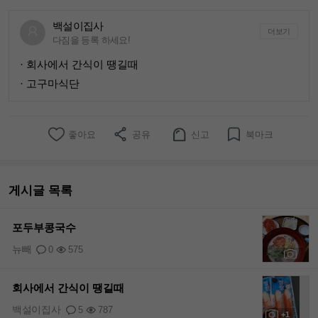
백설이집사
더보기
다짐을 등록 하세요!
· 회사에서 간식이 땡길때
· 고구마식단
좋아요
공유
신고
북마크
게시글 목록
포두부콩국수
뉴빼
0
575
+1
회사에서 간식이 땡길때
백설이집사
5
787
+1