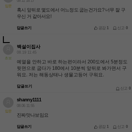
08.11 18:17
입문
혹시 앞뒤로 몇도에서 어느정도 굽는건가요? 너무 잘 구
우신 거 같아서요!
답글쓰기
공감
1
신고
0
백설이집사
08.19 11:45
초보
예열을 안하고 바로 하는편이라서 200도에서 5분정도
뒷면으로 굽다가 180에서 10분씩 앞뒤로 봐가면서 구
워요. 저는 해동상태나 생물고등어 구워요.
답글쓰기
신고
0
shanny1111
08.06 11:55
입문
진짜맛나보임요
답글쓰기
공감
1
신고
0