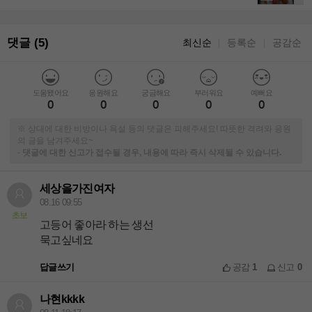
댓글 (5)
최신순
등록순
공감순
｜
｜
도움됐어요
응원해요
궁금해요
부러워요
예뻐요
0
0
0
0
0
※ 상대에 대한 비방이나 욕설 등의 댓글은 피해주세요! 따뜻한 격려와 응원
의 글을 남겨주세요~
-
댓글에 대한 신고가 접수될 경우, 내용에 따라 즉시 삭제될 수 있습니다.
세상을가진여자
08.16 09:55
초보
고등어 좋아라 하는 생선
묵고싶네요
답글쓰기
공감
1
신고
0
나현kkkk