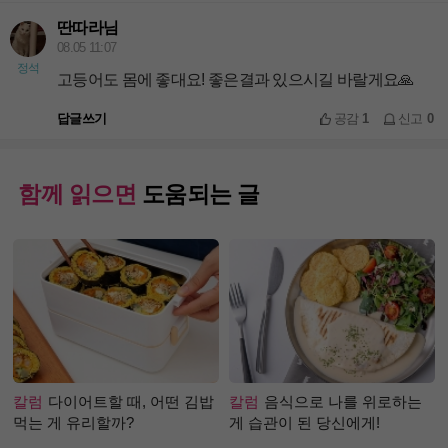
딴따라님
08.05 11:07
정석
고등어도 몸에 좋대요! 좋은결과 있으시길 바랄게요🙏
답글쓰기
공감
1
신고
0
함께 읽으면
도움되는 글
칼럼
다이어트할 때, 어떤 김밥
칼럼
음식으로 나를 위로하는
먹는 게 유리할까?
게 습관이 된 당신에게!