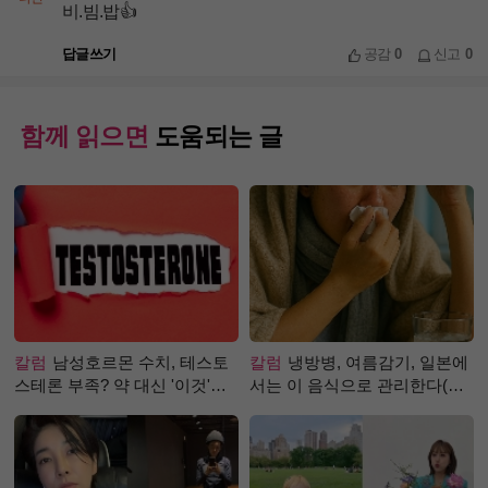
비.빔.밥👍
답글쓰기
공감
0
신고
0
함께 읽으면
도움되는 글
칼럼
남성호르몬 수치, 테스토
칼럼
냉방병, 여름감기, 일본에
스테론 부족? 약 대신 '이것'으
서는 이 음식으로 관리한다(생
로 극복 (진저샷 루틴)
강즙 진저샷)