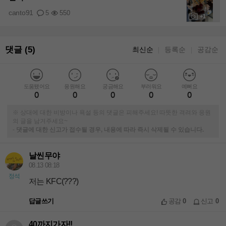
canto91
5
550
+1
댓글 (5)
최신순
등록순
공감순
｜
｜
도움됐어요
응원해요
궁금해요
부러워요
예뻐요
0
0
0
0
0
※ 상대에 대한 비방이나 욕설 등의 댓글은 피해주세요! 따뜻한 격려와 응원
의 글을 남겨주세요~
-
댓글에 대한 신고가 접수될 경우, 내용에 따라 즉시 삭제될 수 있습니다.
날씬무야
08.13 08:18
정석
저는 KFC(???)
답글쓰기
공감
0
신고
0
40까지가자!!