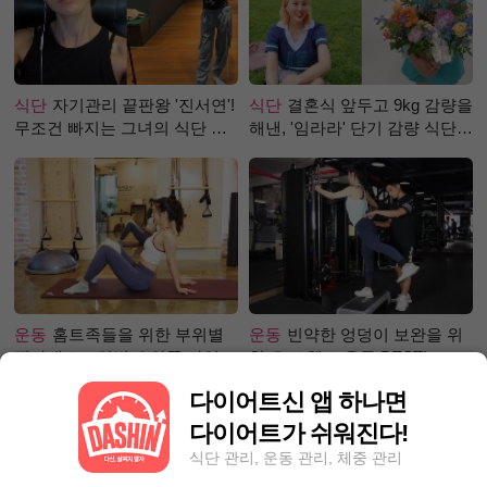
식단
자기관리 끝판왕 '진서연'!
식단
결혼식 앞두고 9kg 감량을
무조건 빠지는 그녀의 식단 정
해낸, '임라라' 단기 감량 식단
체는?
은?
운동
홈트족들을 위한 부위별
운동
빈약한 엉덩이 보완을 위
필라테스 – 허벅지 안쪽 라인
한 초보 헬스 운동 BEST!
만들기편
다이어트신 앱 하나면
다이어트가 쉬워진다!
식단 관리, 운동 관리, 체중 관리