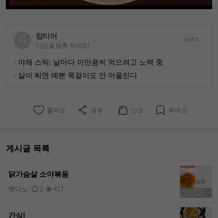
탑티어
더보기
다짐을 등록 하세요!
· 야채 스틱: 날마다 이만큼씩 먹으려고 노력 중
· 살이 찌면 예쁜 목걸이도 안 어울린다
좋아요
공유
신고
북마크
게시글 목록
닭가슴살 소야볶음
빵디노
2
417
+1
간식!