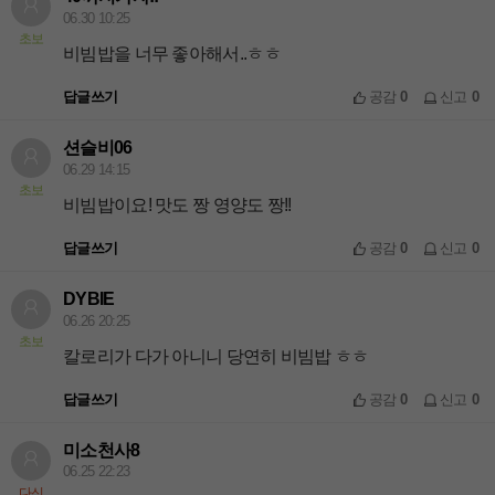
06.30 10:25
초보
비빔밥을 너무 좋아해서..ㅎㅎ
답글쓰기
공감
0
신고
0
션슬비06
06.29 14:15
초보
비빔밥이요! 맛도 짱 영양도 짱!!
답글쓰기
공감
0
신고
0
DYBIE
06.26 20:25
초보
칼로리가 다가 아니니 당연히 비빔밥 ㅎㅎ
답글쓰기
공감
0
신고
0
미소천사8
06.25 22:23
다신