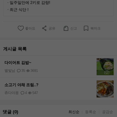
· 일주일만에 2키로 감량!
· 최근 식단 !
좋아요
공유
신고
북마크
게시글 목록
다이어트 김밥~
별빛님
35
3691
+1
소고기 야채 조림..?
츄다야몽
4
547
+1
댓글 (0)
최신순
등록순
공감순
｜
｜