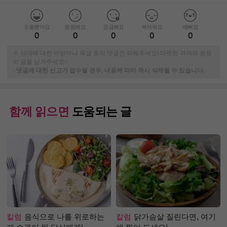
도움됐어요
응원해요
궁금해요
부러워요
예뻐요
0
0
0
0
0
※ 상대에 대한 비방이나 욕설 등의 댓글은 피해주세요! 따뜻한 격려와 응원
의 글을 남겨주세요~
-
댓글에 대한 신고가 접수될 경우, 내용에 따라 즉시 삭제될 수 있습니다.
함께 읽으면
도움되는 글
칼럼
음식으로 나를 위로하는
칼럼
닭가슴살 질린다면, 여기