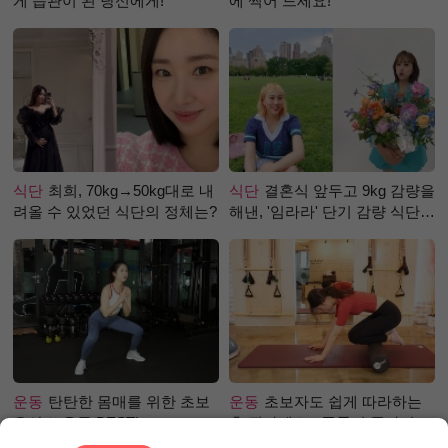
게 습관이 된 당신에게!
에 찍어 드세요!
식단
최희, 70kg→50kg대로 내
식단
결혼식 앞두고 9kg 감량을
려올 수 있었던 식단의 정체는?
해낸, '임라라' 단기 감량 식단
은?
운동
탄탄한 몸매를 위한 초보
운동
초보자도 쉽게 따라하는
유산소 운동 BEST!
홈 필라테스 - 폼롤러 종아리 알
빼기 편