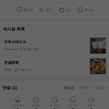
좋아요
공유
신고
북마크
게시글 목록
두부스테이크
deunvely
10
1102
+1
토달닭볶
명명2
8
1373
+1
댓글 (1)
최신순
등록순
공감순
｜
｜
도움됐어요
응원해요
궁금해요
부러워요
예뻐요