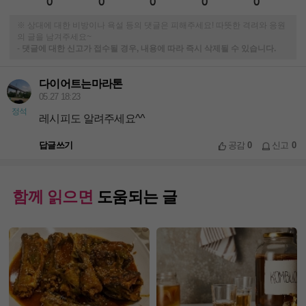
0
0
0
0
0
※ 상대에 대한 비방이나 욕설 등의 댓글은 피해주세요! 따뜻한 격려와 응원
의 글을 남겨주세요~
-
댓글에 대한 신고가 접수될 경우, 내용에 따라 즉시 삭제될 수 있습니다.
다이어트는마라톤
05.27 18:23
정석
레시피도 알려주세요^^
답글쓰기
공감
0
신고
0
함께 읽으면
도움되는 글