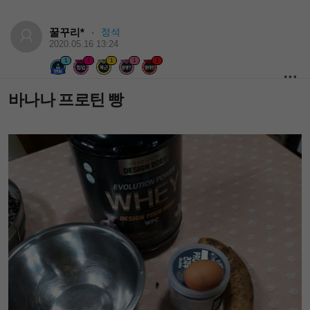
꿀꾸리*
정석
·
2020.05.16 13:24
1
1
1
1
1
바나나 프로틴 빵