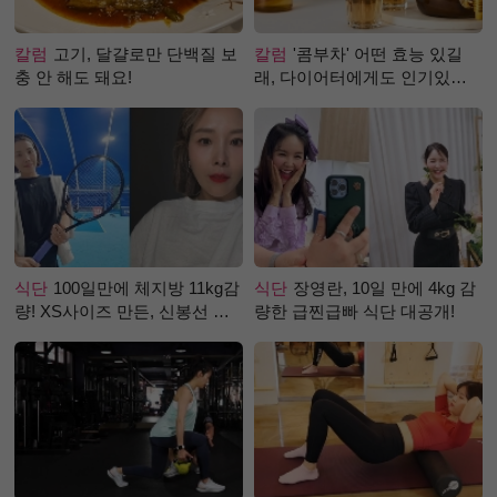
칼럼
고기, 달걀로만 단백질 보
칼럼
'콤부차' 어떤 효능 있길
충 안 해도 돼요!
래, 다이어터에게도 인기있는
걸까?
식단
100일만에 체지방 11kg감
식단
장영란, 10일 만에 4kg 감
량! XS사이즈 만든, 신봉선 식
량한 급찐급빠 식단 대공개!
단은?