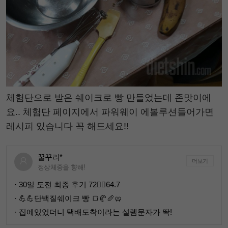
체험단으로 받은 쉐이크로 빵 만들었는데 존맛이에
요.. 체험단 페이지에서 파워웨이 에볼루션들어가면
레시피 있습니다 꼭 해드세요!!
꿀꾸리*
더보기
정상체중을 향해!
· 30일 도전 최종 후기 72👉🏻64.7
· 💪💪단백질쉐이크 빵 🍞🥐🥖🥨
· 집에있었더니 택배도착이라는 설렘문자가 똭!