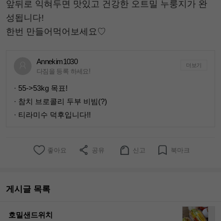
앞뒤로 익혀두면 맛있고 건강한 오트밀 누룽지가 완
성됩니다!
한번 만들어먹어보세요♡
Annekim1030
더보기
다짐을 등록 하세요!
· 55->53kg 목표!
· 참치 브로콜리 두부 비빔(?)
· 티라미수 덕후입니다!!
좋아요
공유
신고
북마크
게시글 목록
호밀샌드위치