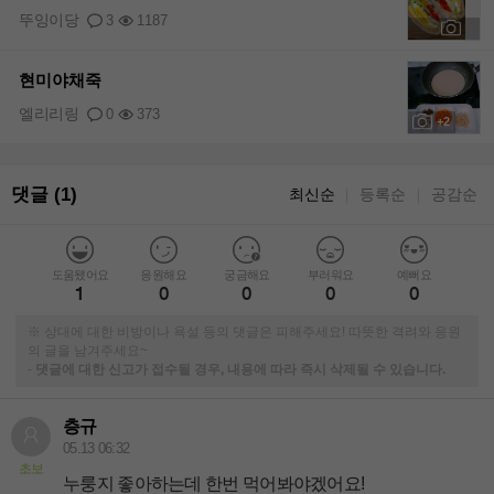
뚜잉이당
3
1187
+1
현미야채죽
엘리리링
0
373
+2
댓글 (1)
최신순
등록순
공감순
｜
｜
도움됐어요
응원해요
궁금해요
부러워요
예뻐요
1
0
0
0
0
※ 상대에 대한 비방이나 욕설 등의 댓글은 피해주세요! 따뜻한 격려와 응원
의 글을 남겨주세요~
-
댓글에 대한 신고가 접수될 경우, 내용에 따라 즉시 삭제될 수 있습니다.
층규
05.13 06:32
초보
누룽지 좋아하는데 한번 먹어봐야겠어요!