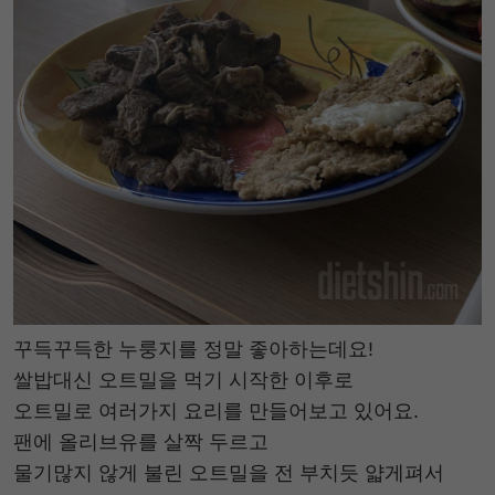
꾸득꾸득한 누룽지를 정말 좋아하는데요!
쌀밥대신 오트밀을 먹기 시작한 이후로
오트밀로 여러가지 요리를 만들어보고 있어요.
팬에 올리브유를 살짝 두르고
물기많지 않게 불린 오트밀을 전 부치듯 얇게펴서