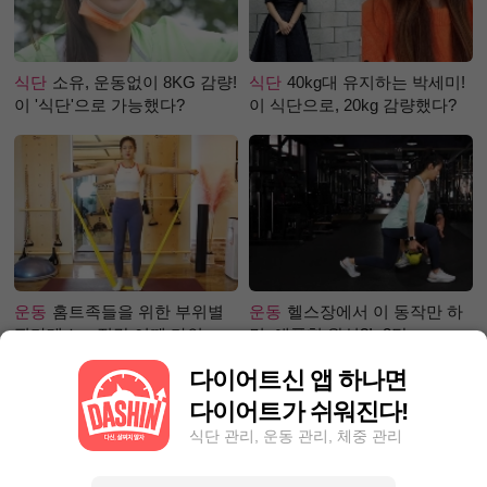
식단
소유, 운동없이 8KG 감량!
식단
40kg대 유지하는 박세미!
이 '식단'으로 가능했다?
이 식단으로, 20kg 감량했다?
운동
홈트족들을 위한 부위별
운동
헬스장에서 이 동작만 하
필라테스 – 직각 어깨 라인 만
면, 애플힙 완성?! -2탄-
들기 편
다이어트신 앱 하나면
다이어트가 쉬워진다!
식단 관리, 운동 관리, 체중 관리