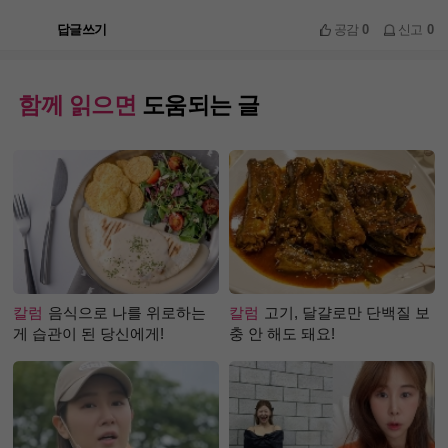
답글쓰기
공감
0
신고
0
함께 읽으면
도움되는 글
칼럼
음식으로 나를 위로하는
칼럼
고기, 달걀로만 단백질 보
게 습관이 된 당신에게!
충 안 해도 돼요!