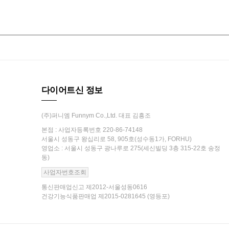
다이어트신 정보
(주)퍼니엠 Funnym Co.,Ltd. 대표 김흥조
본점 : 사업자등록번호 220-86-74148
서울시 성동구 왕십리로 58, 905호(성수동1가, FORHU)
영업소 : 서울시 성동구 광나루로 275(세신빌딩 3층 315-22호 송정
동)
사업자번호조회
통신판매업신고 제2012-서울성동0616
건강기능식품판매업 제2015-0281645 (영등포)