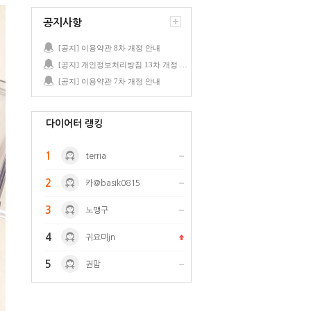
공지사항
[공지] 이용약관 8차 개정 안내
[공지] 개인정보처리방침 13차 개정 안내
[공지] 이용약관 7차 개정 안내
다이어터 랭킹
1
terria
2
카@basik0815
3
노맹구
4
귀요미jn
5
권맘