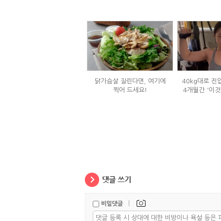
닭가슴살 질린다면, 여기에
40kg대로 진
찍어 드세요!
4개월간 '이것
|
비밀댓글