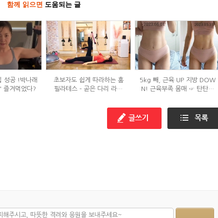
함께 읽으면
도움되는 글
입 성공 !박나래
초보자도 쉽게 따라하는 홈
5kg 빼, 근육 UP 지방 DOW
' 즐겨먹었다?
필라테스 – 곧은 다리 라인
N! 근육부족 몸매 ☞ 탄탄몸
만들기 편
매로 변화한 비결!