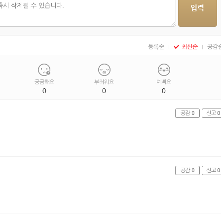
등록순
최신순
공감
궁금해요
부러워요
예뻐요
0
0
0
공감
0
신고
0
공감
0
신고
0