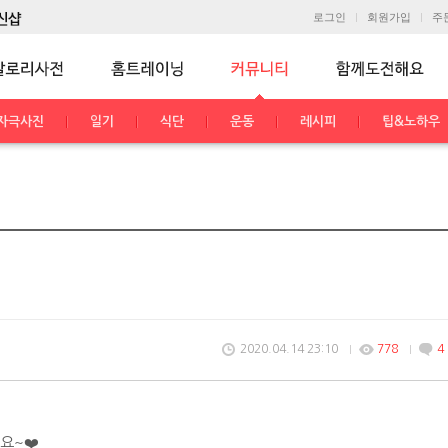
로그인
회원가입
주
자극사진
일기
식단
운동
레시피
팁&노하우
2020.04.14 23:10
778
4
요~❤️