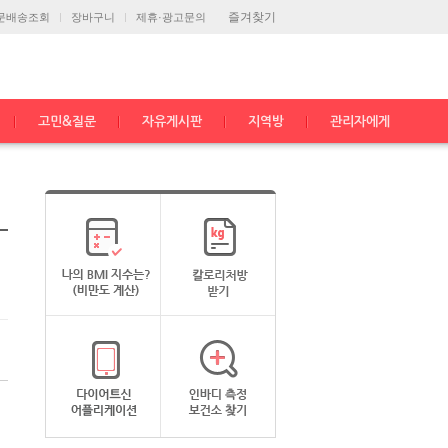
즐겨찾기
문배송조회
장바구니
제휴·광고문의
고민&질문
자유게시판
지역방
관리자에게