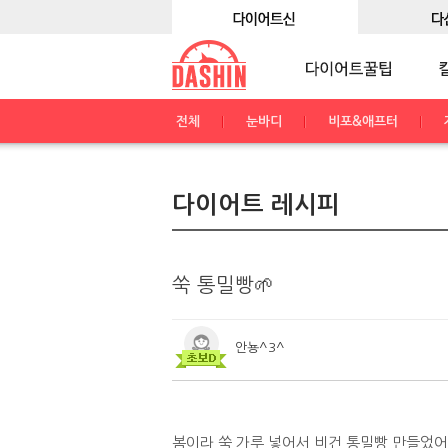
전체
눈바디
비포&애프터
다이어트 레시피
쑥 통밀빵🌱
안뇽^3^
봄이라 쑥 가루 넣어서 비건 통밀빵 만들었어