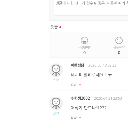
댓글
4
도움됐어요
응원해요
0
0
파란텅닭
2020.05.18 02:22
레시피 알려주세요 ! ㅠ
초보
답글
수험생2002
2020.04.21 22:53
어떻게 만드나요???
정석
답글